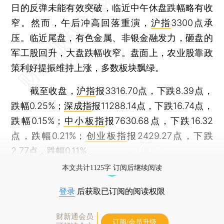
日的反弹未能有效突破，临近中午休盘跌幅略有收
窄。然而，午后冲高回落重演，
沪指
3300点承
压。临近尾盘，有色金属、非银金融发力，砸盘的
军工股回升，大盘跌幅收窄。盘面上，农业股靠政
策利好提振维持上涨，多数板块飘绿。
截至收盘，
沪指
报3316.70点，下跌8.39点，
跌幅0.25%；
深成指
报11288.14点，下跌16.74点，
跌幅0.15%；
中小板指
报7630.68点，下跌16.32
点，跌幅0.21%；
创业板指
报2429.27点，下跌
2.77点，跌幅0.11%。
本文共计1125字 订阅后继续阅读
登录
后获取已订阅的阅读权限
财新通会员
订阅/会员升级