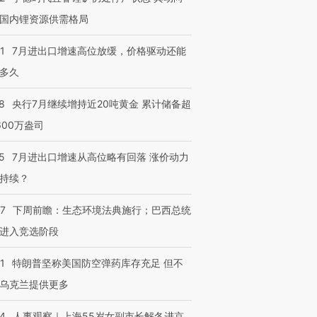
国内锂资源供需格局
1
7月进出口增速高位放缓，价格驱动还能
多久
8
央行7月继续增持近20吨黄金 累计储备超
600万盎司
5
7月进出口增速从高位略有回落 涨价动力
持续？
07
下周前瞻：生态环境法典施行；巴西总统
进入竞选阶段
1
特朗普坚称美国防空弹药库存充足 但不
乌克兰提供更多
24
人事观察｜上海55岁女副市长解冬进京