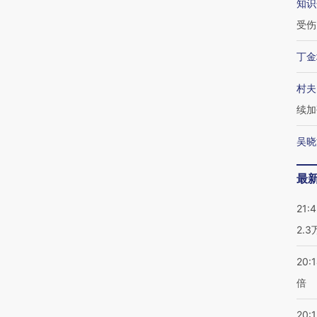
知识
受伤
丁金
村夫
续加
吴晓
最
21:
2.
20:
倍
20:1