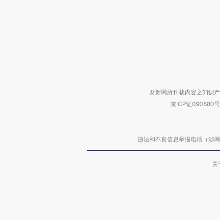
财新网所刊载内容之知识产
京ICP证090880号
违法和不良信息举报电话（涉网络暴力有
关