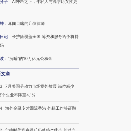
分子
：
AI冲击之下，年轻人与高学历女性更
坤
：
耳闻目睹的几位律师
日记
：
长护险覆盖全国 筹资和服务给予将持
码
波
：
“沉睡”的10万亿元公积金
新文章
43
7月美国劳动力市场意外放缓 岗位减少
3万个失业率降至4.1%
14
海外金融专才回流香港 外籍工作签证翻
2
宁德时代宜春锂矿仍处停产状态 其动向