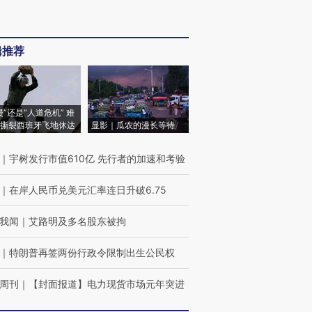
辑推荐
侵”还是“人道危机” 难
撕裂西班牙飞地休达
显影｜瓜农的漫长等待
｜
宇树发行市值610亿 先行者的加速和考验
｜
在岸人民币兑美元汇率连日升破6.75
我闻
｜
艾路明及多名股东被拘
｜
特朗普再签两份行政令限制出生公民权
周刊
｜
【封面报道】电力现货市场元年突进