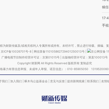
候任
17:
手祖
权为财新传媒及/或相关权利人专属所有或持有。未经许可，禁止进行转载、摘编、
京ICP备10026701号-8
|
网信算备110105862729401250013号
|
京公网安备 11
广播电视节目制作经营许可证：京第01015号
|
出版物经营许可证：第直100013号
Copyright 财新网 All Rights Reserved 版权所有 复制必究
害信息举报、未成年人举报、谣言信息）：010-85905050 13195200605 举报邮
于我们
|
加入我们
|
啄木鸟公益基金会
|
意见与反馈
|
提供新闻线索
|
联系我们
|
友情