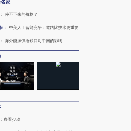
新名家
：
停不下来的价格？
恒
：
中美人工智能竞争：道路比技术更重要
：
海外能源供给缺口对中国的影响
频
跨国走私7万
视线｜被称为“蟑螂”的印
视线｜“入侵”还是“人道危
检体内含3种
度Z世代 用街头抗争将教
机”？难民潮撕裂西班牙
秘鲁纳斯
育部长拱下台
飞地休达
13人遇难
客
进第四届链博
【商旅对话】华住集团
技“链”接产
【特别呈现】寻找100种
CFO：不靠规模取胜，华
【特别呈
有意思的生活方式·第三对
住三大增长引擎是什么？
有意思的
：
多看少动