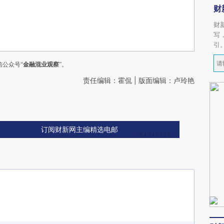
财
财
写
引
公众号“
金融混业观察
”。
责任编辑：霍侃 | 版面编辑：卢玲艳
订阅财新网主编精选电邮