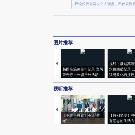
评论仅代表网友个人观点，不代表财
图片推荐
视线｜极端高温
韩国高温创百年纪录 当局
水位跌破纪录 
警告停止一切户外活动
猛犸象化石接连
视听推荐
【不唯一答案】不止“养
【特别呈现】寻
老”
有意思的生活方