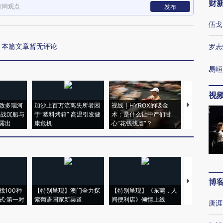
财
新网观点
发布
伍戈
本篇文章暂无评论
罗志
易峘
视
致多瑙河
加沙上百万流离失所者困
视线｜HYROX的吸金
马航飞行员
二战沉船与
于“塑料烤箱” 高温引发健
术：是什么让中产们甘
粒摇头丸 尿
露出
康危机
心“花钱找虐”？
毒品
博
【推广】走
找100种
【特别呈现】澳门全力探
【特别呈现】《东莞，人
会，让数智科
式·第一对
索葡语国家新渠道
间便利店》倾情上线
业
唐涯