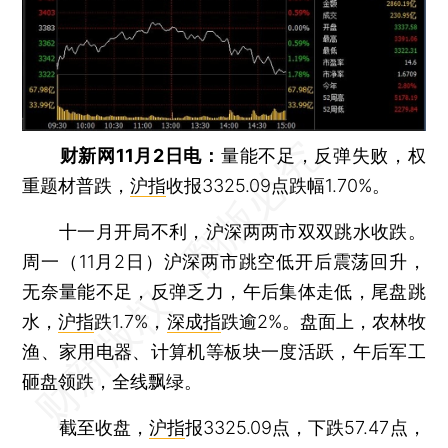
财新网11月2日电：
量能不足，反弹失败，权
重题材普跌，
沪指
收报3325.09点跌幅1.70%。
十一月开局不利，沪深两两市双双跳水收跌。
周一（11月2日）沪深两市跳空低开后震荡回升，
无奈量能不足，反弹乏力，午后集体走低，尾盘跳
水，
沪指
跌1.7%，
深成指
跌逾2%。盘面上，农林牧
渔、家用电器、计算机等板块一度活跃，午后军工
砸盘领跌，全线飘绿。
截至收盘，
沪指
报3325.09点，下跌57.47点，