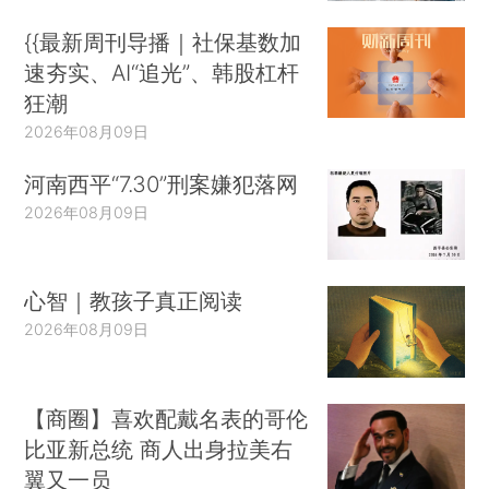
{{最新周刊导播｜社保基数加
速夯实、AI“追光”、韩股杠杆
狂潮
2026年08月09日
河南西平“7.30”刑案嫌犯落网
2026年08月09日
心智｜教孩子真正阅读
2026年08月09日
【商圈】喜欢配戴名表的哥伦
比亚新总统 商人出身拉美右
翼又一员