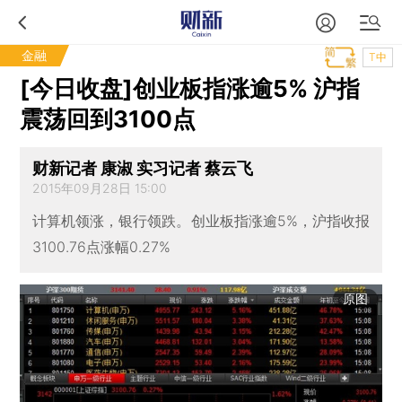
金融
T中
[今日收盘]创业板指涨逾5% 沪指
震荡回到3100点
财新记者 康淑 实习记者 蔡云飞
2015年09月28日 15:00
计算机领涨，银行领跌。创业板指涨逾5%，沪指收报
3100.76点涨幅0.27%
原图