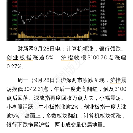
财新网9月28日电
：计算机领涨，银行领跌。
创业板指
涨逾5%，
沪指
收报3100.76点涨幅
0.27%。
周一（9月28日）沪深两市涨跌互现，
沪指
震
荡摸低3042.31点，午后一度走高翻红，触及3100
点后回落。
深成指
再度回收万点大关，小幅震荡。
小盘股活跃，
中小板指
涨逾2%，
创业板指
一度大涨
逾5%。盘面上，多数板块翻红，计算机板块领涨，
银行下跌拖累
沪指
。两市成交量仍属地量。