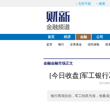
无所不能
健康
首页
经济
金融
公司
监管
银行
证券基金
信托保险
投
金融
金融市场
正文
[今日收盘]军工银行
2015年
银行再现拉抬，军工转跌为涨，地量成交，