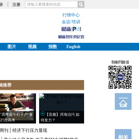
录
注册
行情中心
会议/培训
图片
视频
指数
English
辑推荐
订阅
电邮
“高考最牛钉子户”备
【音频】洱海治污 如
21次高考
何发力？
周刊
|
经济下行压力显现