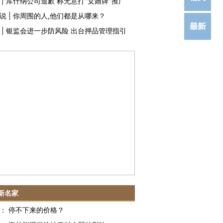
|
库什纳公司道歉 称无意打"女婿牌"推广
说
|
你周围的人,他们都是从哪来？
|
银监会进一步防风险 出台押品管理指引
新名家
：
停不下来的价格？