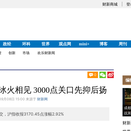
财新商城
登
政经
环科
世界
观点网
mini+
博客
周刊
资
创新
市场
欢乐财新闻
0
编
冰火相见 3000点关口先抑后扬
09月08日 15:00 来源于
财新网
成都
战第
沪指收报3170.45点涨幅2.92%
财新