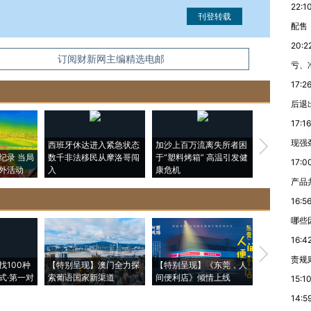
22:1
配售
20:2
信息。经确认即可刊登转载。
订阅财新网主编精选电邮
亏、
17:2
后退
17:16
现强
西班牙休达进入紧急状态
加沙上百万流离失所者困
视线｜HYR
纪录 当局
数千非法移民从摩洛哥闯
于“塑料烤箱” 高温引发健
术：是什么
17:0
外活动
入
康危机
心“花钱找虐
产品
16:5
哪些
16:4
【推广】走
责规
找100种
【特别呈现】澳门全力探
【特别呈现】《东莞，人
会，让数智科
式·第一对
索葡语国家新渠道
间便利店》倾情上线
业
15:1
14:5