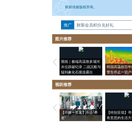
财新传媒版权所有。
推广
如需刊登转载请点击右侧按钮，提交相关
财新会员积分兑好礼
图片推荐
视线｜极端高温致多瑙河
水位跌破纪录 二战沉船与
韩国高温创百年
猛犸象化石接连露出
警告停止一切户
视听推荐
【不唯一答案】不止“养
【特别呈现】寻
老”
有意思的生活方