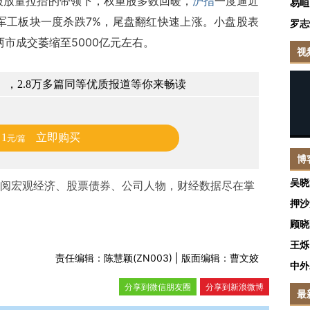
银行股放量拉抬的带领下，权重股多数回暖，
沪指
一度逼近
易峘
。军工板块一度杀跌7%，尾盘翻红快速上涨。小盘股表
罗志
两市成交萎缩至5000亿元左右。
视
，2.8万多篇同等优质报道等你来畅读
1
立即购买
元/篇
博
吴晓
阅宏观经济、股票债券、公司人物，财经数据尽在掌
押沙
顾晓
王烁
责任编辑：陈慧颖(ZN003) | 版面编辑：曹文姣
中外
分享到微信朋友圈
分享到新浪微博
最