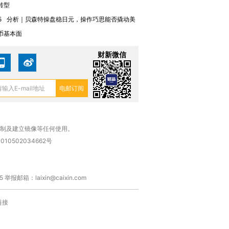
转型
5
分析｜贝森特操盘稳日元，操作巧思能否撬动美
币基本面
财新微信
复制及建立镜像等任何使用。
010502034662号
箱：laixin@caixin.com
链接