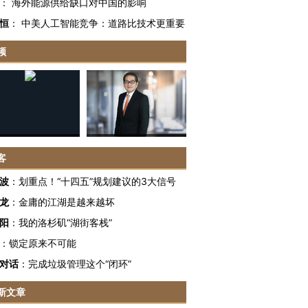
：
海外能源供给缺口对中国的影响
恒
：
中美人工智能竞争：道路比技术更重要
频
客
波
：
划重点！“十四五”规划建议的3大信号
龙
：
金庸的江湖是越来越坏
阳
：
我的洛杉矶“湖街客栈”
：
锁定原来不可能
对话
：
完成垃圾管理这个“闭环”
新文章