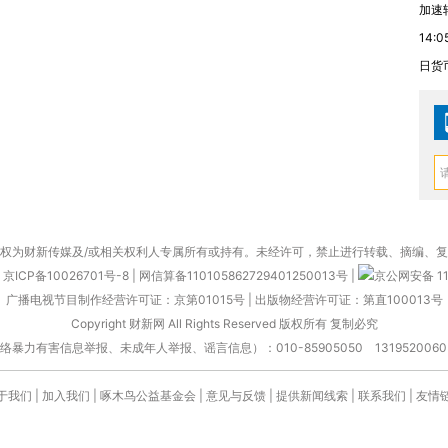
加速
14:0
日货
权为财新传媒及/或相关权利人专属所有或持有。未经许可，禁止进行转载、摘编、
京ICP备10026701号-8
|
网信算备110105862729401250013号
|
京公网安备 11
广播电视节目制作经营许可证：京第01015号
|
出版物经营许可证：第直100013号
Copyright 财新网 All Rights Reserved 版权所有 复制必究
害信息举报、未成年人举报、谣言信息）：010-85905050 13195200605 举报邮
于我们
|
加入我们
|
啄木鸟公益基金会
|
意见与反馈
|
提供新闻线索
|
联系我们
|
友情