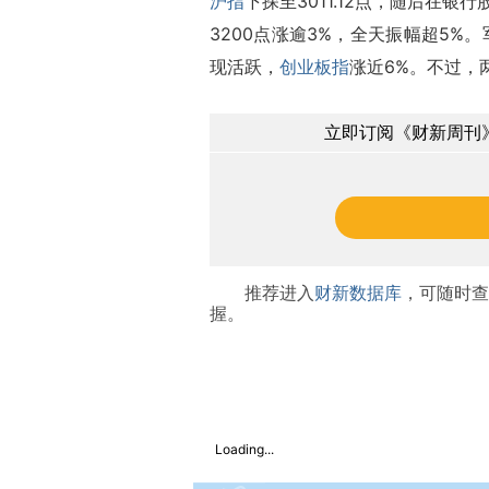
沪指
下探至3011.12点，随后在
3200点涨逾3%，全天振幅超5%
现活跃，
创业板指
涨近6%。不过，
立即订阅《财新周刊》
推荐进入
财新数据库
，可随时查
握。
Loading...