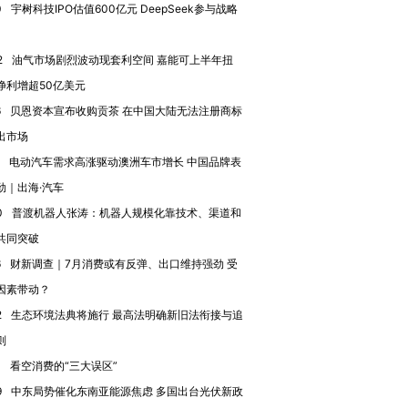
0
宇树科技IPO估值600亿元 DeepSeek参与战略
2
油气市场剧烈波动现套利空间 嘉能可上半年扭
净利增超50亿美元
6
贝恩资本宣布收购贡茶 在中国大陆无法注册商标
出市场
电动汽车需求高涨驱动澳洲车市增长 中国品牌表
劲｜出海·汽车
OX的吸金
马航飞行员跨国走私7万
视线｜被称为“蟑螂”的印
让中产们甘
粒摇头丸 尿检体内含3种
度Z世代 用街头抗争将教
秘鲁纳斯
0
普渡机器人张涛：机器人规模化靠技术、渠道和
”？
毒品
育部长拱下台
13人遇难
共同突破
6
财新调查｜7月消费或有反弹、出口维持强劲 受
因素带动？
2
生态环境法典将施行 最高法明确新旧法衔接与追
进第四届链博
【商旅对话】华住集团
则
技“链”接产
【特别呈现】寻找100种
CFO：不靠规模取胜，华
【特别呈
有意思的生活方式·第三对
住三大增长引擎是什么？
有意思的
0
看空消费的“三大误区”
9
中东局势催化东南亚能源焦虑 多国出台光伏新政