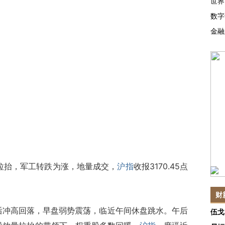
世界
数字
金融
拉抬，军工转跌为涨，地量成交，
沪指
收报3170.45点
财
冲高回落，早盘弱势震荡，临近午间休盘跳水。午后
伍戈