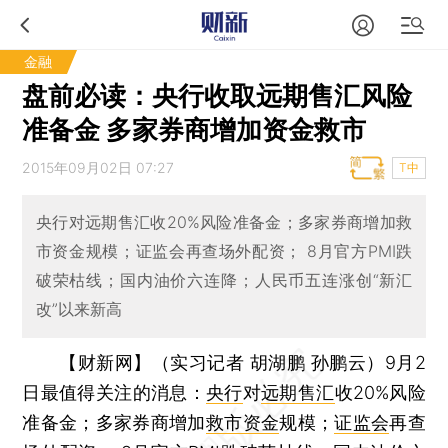
金融
盘前必读：央行收取远期售汇风险
准备金 多家券商增加资金救市
2015年09月02日 07:27
T中
央行对远期售汇收20%风险准备金；多家券商增加救
市资金规模；证监会再查场外配资； 8月官方PMI跌
破荣枯线；国内油价六连降；人民币五连涨创“新汇
改”以来新高
【财新网】（实习记者 胡湖鹏 孙鹏云）
9月2
日最值得关注的消息：
央行
对
远期售汇
收20%风险
准备金；多家券商增加
救市资金
规模；
证监会
再查