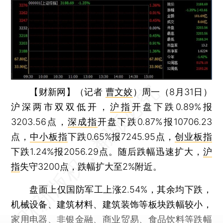
【财新网】（记者
曹文姣
）
周一（8月31日）
沪深两市双双低开，
沪指
开盘下跌0.89%报
3203.56点，
深成指
开盘下跌0.87%报10706.23
点，
中小板指
下跌0.65%报7245.95点，
创业板指
下跌1.24%报2056.29点。随后跌幅迅速扩大，
沪
指
失守3200点，跌幅扩大至2%附近。
盘面上仅国防军工上涨2.54%，其余均下跌，
机械设备、建筑材料、建筑装饰等板块跌幅较小，
家用电器、非银金融、商业贸易、食品饮料等跌幅