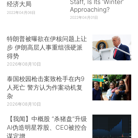
Staff, Is Its ‘Winter’
经济大局
Approaching?
2022年04月06日
2022年04月01日
特朗普被曝欲在伊核问题上让
步 伊朗高层人事重组强硬派
得势
2026年08月10日
泰国校园枪击案致枪手在内9
人死亡 警方认为作案动机复
杂
2026年08月10日
【我闻】中概股 “杀猪盘”升级
AI伪造明星荐股、CEO被控合
谋定增