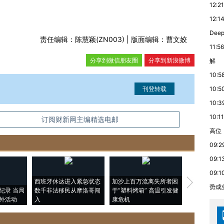
12:21
12:1
De
责任编辑：陈慧颖(ZN003) | 版面编辑：曹文姣
11:56
分享到微信朋友圈
分享到新浪微博
解
10:5
10:5
10:3
10:11
信息。经确认即可刊登转载。
订阅财新网主编精选电邮
高位
09:2
09:1
09:1
西班牙休达进入紧急状态
加沙上百万流离失所者困
马航飞行员
势成
纪录 当局
数千非法移民从摩洛哥闯
于“塑料烤箱” 高温引发健
粒摇头丸 尿
外活动
入
康危机
毒品