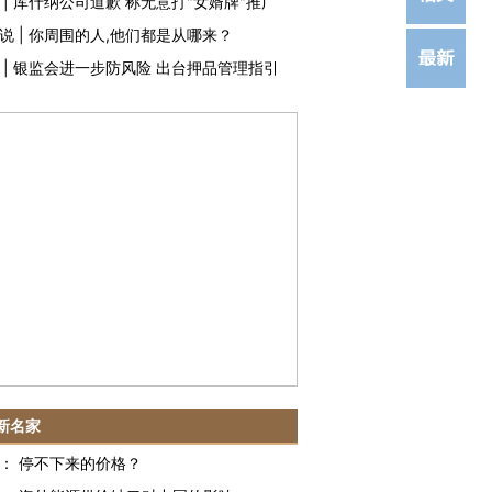
|
库什纳公司道歉 称无意打"女婿牌"推广
说
|
你周围的人,他们都是从哪来？
|
银监会进一步防风险 出台押品管理指引
新名家
：
停不下来的价格？