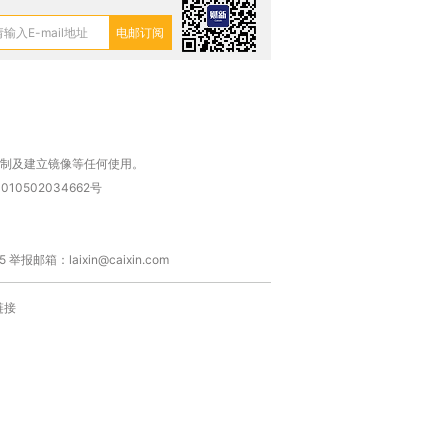
进第四届链博
【商旅对话】华住集团
技“链”接产
【特别呈现】寻找100种
CFO：不靠规模取胜，华
【特别呈
有意思的生活方式·第三对
住三大增长引擎是什么？
有意思的
复制及建立镜像等任何使用。
010502034662号
箱：laixin@caixin.com
链接