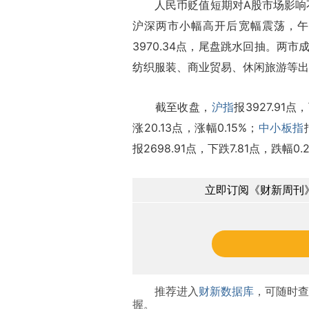
人民币贬值短期对A股市场影响不
沪深两市小幅高开后宽幅震荡，午
3970.34点，尾盘跳水回抽。两
纺织服装、商业贸易、休闲旅游等出
截至收盘，
沪指
报3927.91点
涨20.13点，涨幅0.15%；
中小板指
报2698.91点，下跌7.81点，跌幅0.
立即订阅《财新周刊》
推荐进入
财新数据库
，可随时查
握。