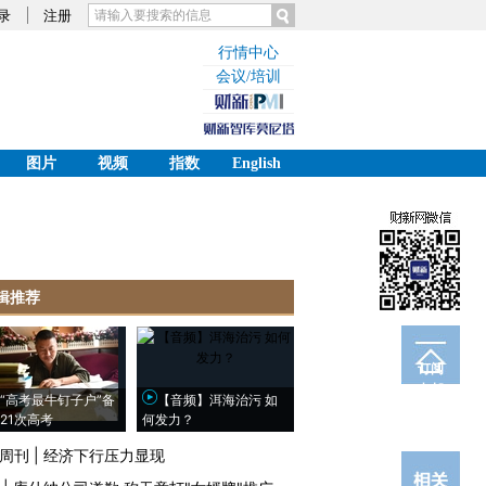
录
注册
行情中心
会议/培训
图片
视频
指数
English
辑推荐
订阅
电邮
“高考最牛钉子户”备
【音频】洱海治污 如
21次高考
何发力？
周刊
|
经济下行压力显现