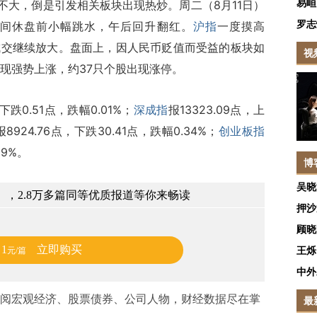
易峘
大，倒是引发相关板块出现热炒。周二（8月11日）
罗志
间休盘前小幅跳水，午后回升翻红。
沪指
一度摸高
市成交继续放大。盘面上，因人民币贬值而受益的板块如
视
现强势上涨，约37只个股出现涨停。
，下跌0.51点，跌幅0.01%；
深成指
报13323.09点，上
报8924.76点，下跌30.41点，跌幅0.34%；
创业板指
29%。
博
吴晓
，2.8万多篇同等优质报道等你来畅读
押沙
顾晓
1
立即购买
王烁
元/篇
中外
阅宏观经济、股票债券、公司人物，财经数据尽在掌
最