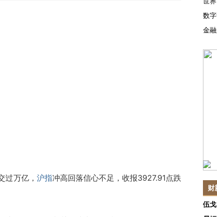
世界
数字
金融
交过万亿，
沪指
冲高回落信心不足，收报3927.91点跌
财
伍戈