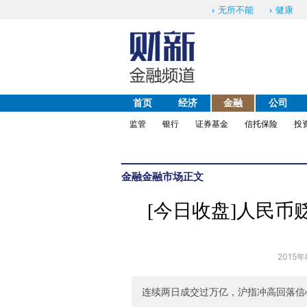
无所不能
健康
首页
经济
金融
公司
监管
银行
证券基金
信托保险
投
金融
金融市场
正文
[今日收盘]人民币
2015年
连续两日成交过万亿，沪指冲高回落信心不足