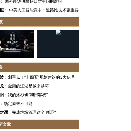
：
海外能源供给缺口对中国的影响
恒
：
中美人工智能竞争：道路比技术更重要
频
客
波
：
划重点！“十四五”规划建议的3大信号
龙
：
金庸的江湖是越来越坏
阳
：
我的洛杉矶“湖街客栈”
：
锁定原来不可能
对话
：
完成垃圾管理这个“闭环”
新文章