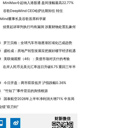
MiniMax今起纳入港股通 盘间涨幅最高22.77%
4
谷歌DeepMind CEO哈萨比斯卸任 转任
epMind董事长及谷歌首席科学家
侦查起诉审判执行均有漏洞 涉案财物处置乱象何
8
罗兰贝格：全球汽车市场逐渐区域化已成趋势
0
盛松成：房地产转型发展应把握好楼宇经济机遇
9
美联储观察（46）：美债市场对沃什的考验
在岸人民币兑美元汇率连日升破6.75 重回三年半
9
今日开盘：两市双双低开 沪指跌幅0.36%
3
“竹知了”事件背后的舆情根源
0
国泰航空2026年上半年净利润大增71% 中东局
跨国走私7万
视线｜HY
业绩“双刃剑”
检体内含3种
泽连斯基密集出访美英 索
秘鲁纳斯卡观光飞机坠毁
术：是什
要防空导弹“救急”
13人遇难
心“花钱找
财新微信