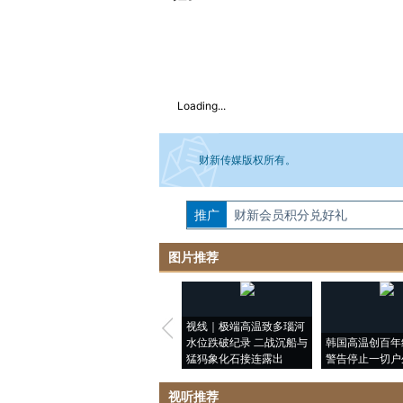
Loading...
财新传媒版权所有。
推广
如需刊登转载请点击右侧按钮，提交相关
财新会员积分兑好礼
图片推荐
视线｜极端高温致多瑙河
水位跌破纪录 二战沉船与
韩国高温创百年
猛犸象化石接连露出
警告停止一切户
视听推荐