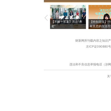
【不唯一答案】不止“养
【特别呈现】寻
老”
有意思的生活方
财新网所刊载内容之知识产
京ICP证090880号
违法和不良信息举报电话（涉网络暴力有
关