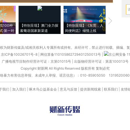
【推广】走
找100种
【特别呈现】澳门全力探
【特别呈现】《东莞，人
会，让数智科
式·第一对
索葡语国家新渠道
间便利店》倾情上线
业
权为财新传媒及/或相关权利人专属所有或持有。未经许可，禁止进行转载、摘编、
京ICP备10026701号-8
|
网信算备110105862729401250013号
|
京公网安备 11
广播电视节目制作经营许可证：京第01015号
|
出版物经营许可证：第直100013号
Copyright 财新网 All Rights Reserved 版权所有 复制必究
害信息举报、未成年人举报、谣言信息）：010-85905050 13195200605 举报邮
于我们
|
加入我们
|
啄木鸟公益基金会
|
意见与反馈
|
提供新闻线索
|
联系我们
|
友情