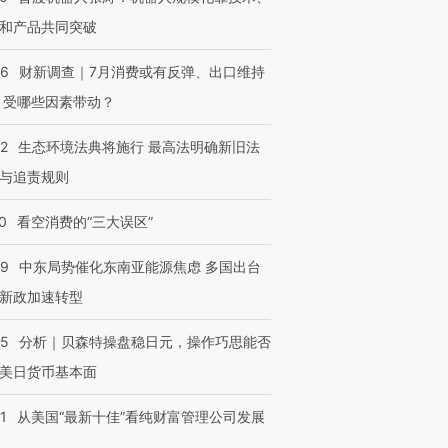
和产品共同突破
56
财新调查｜7月消费或有反弹、出口维持
 受哪些因素带动？
42
生态环境法典将施行 最高法明确新旧法
与追责规则
0
看空消费的“三大误区”
59
中东局势催化东南亚能源焦虑 多国出台
新政加速转型
05
分析｜贝森特操盘稳日元，操作巧思能否
美日货币基本面
1
从美国“最新十佳”看纯财富管理公司发展