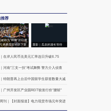
辑推荐
|被称为“蟑螂”的印度
代 将教育部长拱下台
显影｜瓜农的漫长等待
｜
在岸人民币兑美元汇率连日升破6.75
｜
河南“三支一扶”考试舞弊 警方介入侦查
｜
特朗普再上台后中国留学生获签数量大减
｜
广州开发区产业园REIT较发行价“腰斩”
周刊
｜
【封面报道】电力现货市场元年突进