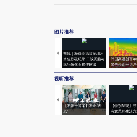
图片推荐
视线｜极端高温致多瑙河
水位跌破纪录 二战沉船与
韩国高温创百年
猛犸象化石接连露出
警告停止一切户
视听推荐
【不唯一答案】不止“养
【特别呈现】寻
老”
有意思的生活方