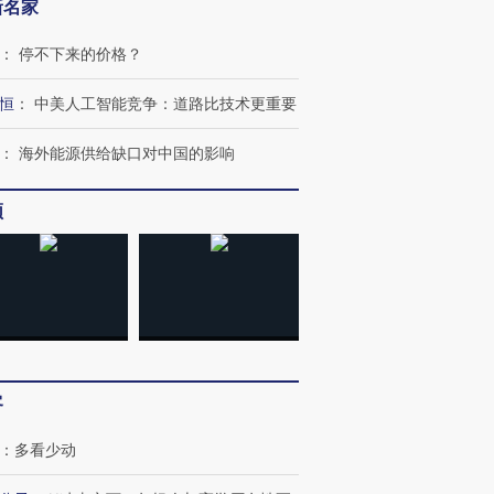
新名家
：
停不下来的价格？
恒
：
中美人工智能竞争：道路比技术更重要
：
海外能源供给缺口对中国的影响
OX的吸金
马航飞行员跨国走私7万
视线｜被称为“蟑螂”的印
频
让中产们甘
粒摇头丸 尿检体内含3种
度Z世代 用街头抗争将教
秘鲁纳斯
”？
毒品
育部长拱下台
13人遇难
进第四届链博
【商旅对话】华住集团
技“链”接产
【特别呈现】寻找100种
CFO：不靠规模取胜，华
【特别呈
客
有意思的生活方式·第三对
住三大增长引擎是什么？
有意思的
：
多看少动