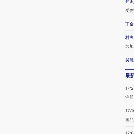
知识
受伤
丁金
村夫
续加
吴晓
最
17:2
注册
17:1
国品
17: