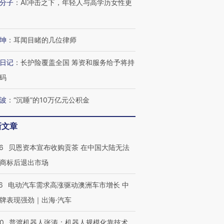
分子
：
AI冲击之下，年轻人与高学历女性更
坤
：
耳闻目睹的几位律师
日记
：
长护险覆盖全国 筹资和服务给予将持
码
波
：
“沉睡”的10万亿元公积金
新文章
6
贝恩资本宣布收购贡茶 在中国大陆无法
商标后退出市场
6
电动汽车需求高涨驱动澳洲车市增长 中
牌表现强劲｜出海·汽车
00
普渡机器人张涛：机器人规模化靠技术、