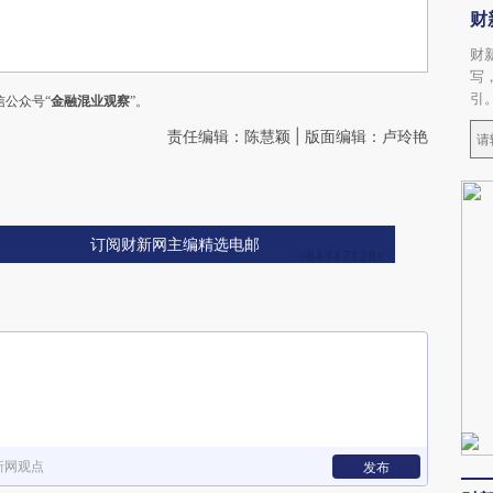
财
财
写
引
公众号“
金融混业观察
”。
责任编辑：陈慧颖 | 版面编辑：卢玲艳
订阅财新网主编精选电邮
新网观点
发布