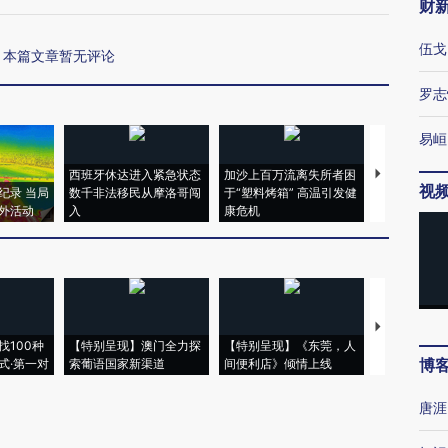
财
伍戈
本篇文章暂无评论
罗志
易峘
西班牙休达进入紧急状态
加沙上百万流离失所者困
视线｜HYR
视
纪录 当局
数千非法移民从摩洛哥闯
于“塑料烤箱” 高温引发健
术：是什么
外活动
入
康危机
心“花钱找虐
【推广】走
找100种
【特别呈现】澳门全力探
【特别呈现】《东莞，人
会，让数智科
博
式·第一对
索葡语国家新渠道
间便利店》倾情上线
业
唐涯