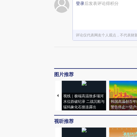
登录
后发表评论得积分
评论仅代表网友个人观点，不代表财
图片推荐
视线｜极端高温致多瑙河
水位跌破纪录 二战沉船与
韩国高温创百年
猛犸象化石接连露出
警告停止一切户
视听推荐