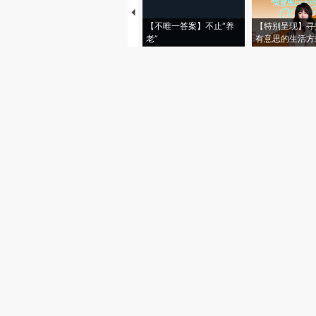
【不唯一答案】不止“养
【特别呈现】寻
老”
有意思的生活方