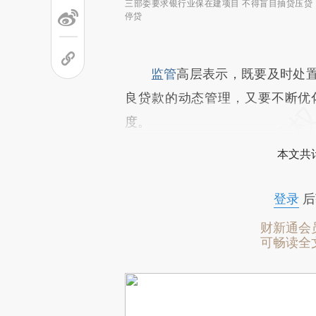
三部委要求银行业保在建项目 不得盲目抽贷压贷
停贷
监管
高层表示，既要及时处
良贷款的动态管理，又要不断优
度。
本文共计
登录
后
财新通会
可畅读全