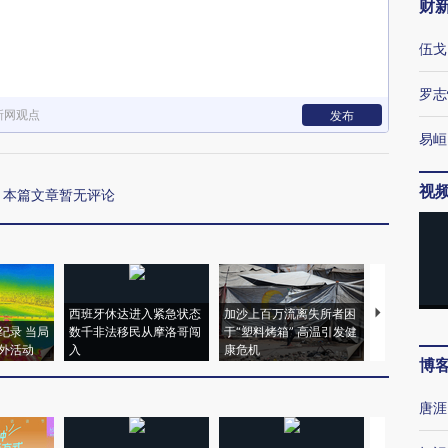
财
伍戈
罗志
新网观点
发布
易峘
视
本篇文章暂无评论
西班牙休达进入紧急状态
加沙上百万流离失所者困
视线｜HYR
纪录 当局
数千非法移民从摩洛哥闯
于“塑料烤箱” 高温引发健
术：是什么
外活动
入
康危机
心“花钱找虐
博
唐涯