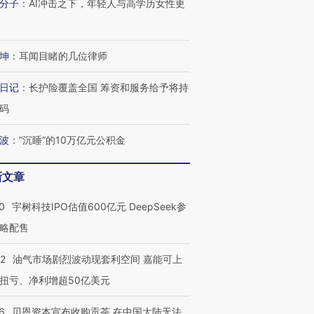
分子
：
AI冲击之下，年轻人与高学历女性更
进第四届链博
【商旅对话】华住集团
技“链”接产
【特别呈现】寻找100种
CFO：不靠规模取胜，华
【特别呈
有意思的生活方式·第三对
住三大增长引擎是什么？
有意思的
坤
：
耳闻目睹的几位律师
日记
：
长护险覆盖全国 筹资和服务给予将持
码
波
：
“沉睡”的10万亿元公积金
新文章
0
宇树科技IPO估值600亿元 DeepSeek参
略配售
22
油气市场剧烈波动现套利空间 嘉能可上
扭亏、净利增超50亿美元
6
贝恩资本宣布收购贡茶 在中国大陆无法