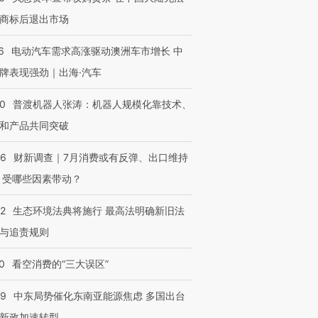
商标后退出市场
6
电动汽车需求高涨驱动澳洲车市增长 中
牌表现强劲｜出海·汽车
00
普渡机器人张涛：机器人规模化靠技术、
和产品共同突破
56
财新调查｜7月消费或有反弹、出口维持
 受哪些因素带动？
42
生态环境法典将施行 最高法明确新旧法
与追责规则
0
看空消费的“三大误区”
59
中东局势催化东南亚能源焦虑 多国出台
新政加速转型