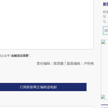
财
财
写
引
公众号“
金融混业观察
”。
责任编辑：陈慧颖 | 版面编辑：卢玲艳
订阅财新网主编精选电邮