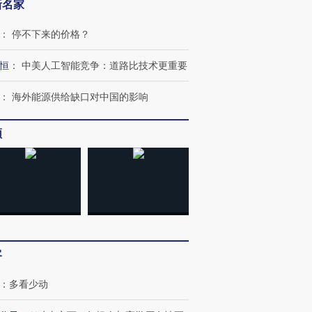
新名家
：
停不下来的价格？
恒
：
中美人工智能竞争：道路比技术更重要
：
海外能源供给缺口对中国的影响
频
OX的吸金
马航飞行员跨国走私7万
视线｜被称为“蟑螂”的印
让中产们甘
粒摇头丸 尿检体内含3种
度Z世代 用街头抗争将教
秘鲁纳斯
”？
毒品
育部长拱下台
13人遇难
客
：
多看少动