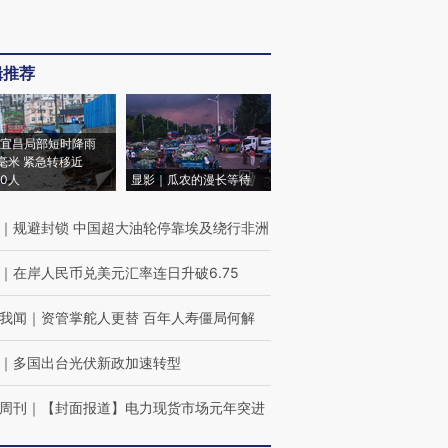
辑推荐
宜昌局部短时降雨
8毫米 紧急转移近
00人
显影｜瓜农的漫长等待
｜
规避封锁 中国超大油轮停靠埃及绕行非洲
｜
在岸人民币兑美元汇率连日升破6.75
我闻
｜
资管掌舵人更替 百年人寿僵局何解
｜
多国出台光伏新政加速转型
周刊
｜
【封面报道】电力现货市场元年突进