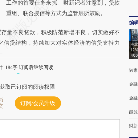
工作的首要任务来抓。财新记者注意到，贷款
重组、联合授信等方式为监管层所鼓励。
编
置存量不良贷款，积极防范新增不良，切实做好不
化信贷结构，持续加大对实体经济的信贷支持力
湖北
12
40
1184字 订阅后继续阅读
独家
金融
获取已订阅的阅读权限
金融
员
订阅/会员升级
文
能源
财新