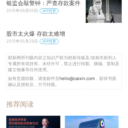
银监会敲警钟：严查存款案件
2015年06月05日
APP打开
股市太火爆 存款太难增
2015年05月29日
APP打开
财新网所刊载内容之知识产权为财新传媒及/或相关权利人
专属所有或持有。未经许可，禁止进行转载、摘编、复制及
建立镜像等任何使用。
如有意愿转载，请发邮件至
hello@caixin.com
，获得书面
确认及授权后，方可转载。
推荐阅读