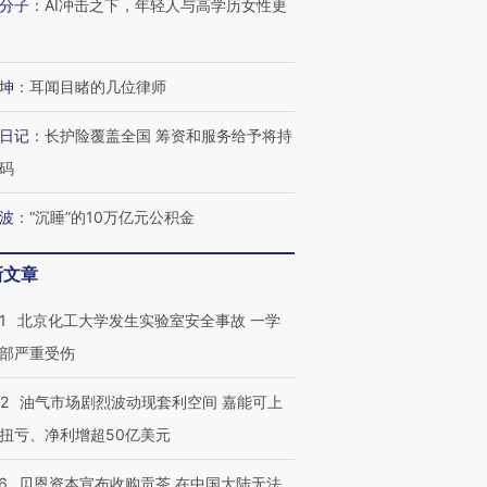
分子
：
AI冲击之下，年轻人与高学历女性更
坤
：
耳闻目睹的几位律师
日记
：
长护险覆盖全国 筹资和服务给予将持
码
波
：
“沉睡”的10万亿元公积金
新文章
1
北京化工大学发生实验室安全事故 一学
部严重受伤
22
油气市场剧烈波动现套利空间 嘉能可上
扭亏、净利增超50亿美元
6
贝恩资本宣布收购贡茶 在中国大陆无法