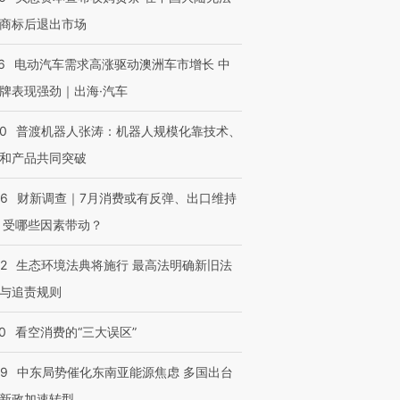
商标后退出市场
6
电动汽车需求高涨驱动澳洲车市增长 中
牌表现强劲｜出海·汽车
00
普渡机器人张涛：机器人规模化靠技术、
和产品共同突破
56
财新调查｜7月消费或有反弹、出口维持
 受哪些因素带动？
42
生态环境法典将施行 最高法明确新旧法
与追责规则
0
看空消费的“三大误区”
59
中东局势催化东南亚能源焦虑 多国出台
新政加速转型