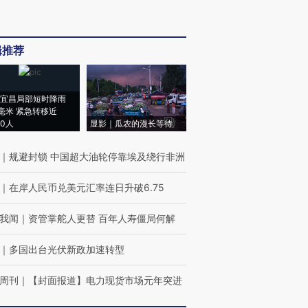
辑推荐
宜昌局部短时降雨
8毫米 紧急转移近
00人
显影｜瓜农的漫长等待
｜
规避封锁 中国超大油轮停靠埃及绕行非洲
｜
在岸人民币兑美元汇率连日升破6.75
我闻
｜
资管掌舵人更替 百年人寿僵局何解
｜
多国出台光伏新政加速转型
周刊
｜
【封面报道】电力现货市场元年突进