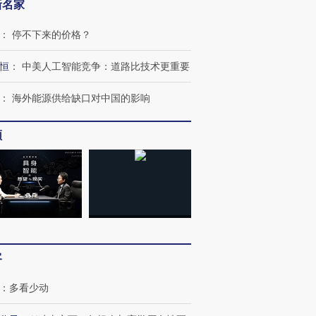
新名家
：
停不下来的价格？
恒
：
中美人工智能竞争：道路比技术更重要
：
海外能源供给缺口对中国的影响
OX的吸金
马航飞行员跨国走私7万
视线｜被称为“蟑螂”的印
频
让中产们甘
粒摇头丸 尿检体内含3种
度Z世代 用街头抗争将教
秘鲁纳斯
”？
毒品
育部长拱下台
13人遇难
进第四届链博
【商旅对话】华住集团
技“链”接产
【特别呈现】寻找100种
CFO：不靠规模取胜，华
【特别呈
客
有意思的生活方式·第三对
住三大增长引擎是什么？
有意思的
：
多看少动