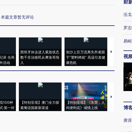
财
伍戈
本篇文章暂无评论
罗志
易峘
西班牙休达进入紧急状态
加沙上百万流离失所者困
视线｜HYR
视
纪录 当局
数千非法移民从摩洛哥闯
于“塑料烤箱” 高温引发健
术：是什么
外活动
入
康危机
心“花钱找虐
【推广】走
找100种
【特别呈现】澳门全力探
【特别呈现】《东莞，人
会，让数智科
博
式·第一对
索葡语国家新渠道
间便利店》倾情上线
业
唐涯