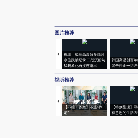
图片推荐
视线｜极端高温致多瑙河
水位跌破纪录 二战沉船与
韩国高温创百年
猛犸象化石接连露出
警告停止一切户
视听推荐
【不唯一答案】不止“养
【特别呈现】寻
老”
有意思的生活方