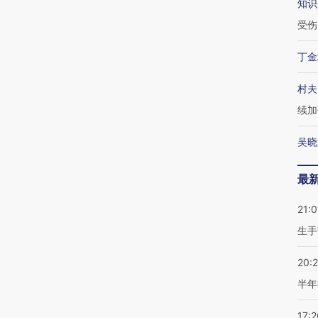
知识
受伤
丁金
村夫
续加
吴晓
最
21:0
生手
20:
半年
17:2