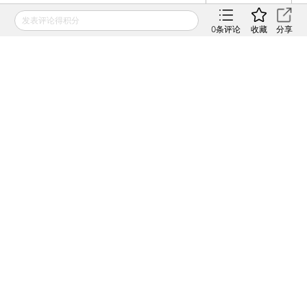
2015年06月18日
APP打开
发表评论得积分
0
条评论
收藏
分享
[今日收盘]国资改革概念打响
反击战 大盘惊险逆转重回
4900
2015年06月17日
APP打开
财新网所刊载内容之知识产权为财新传媒及/或相关权利人
专属所有或持有。未经许可，禁止进行转载、摘编、复制及
建立镜像等任何使用。
如有意愿转载，请发邮件至
hello@caixin.com
，获得书面
确认及授权后，方可转载。
免费订阅财新网主编精选版电邮
订阅