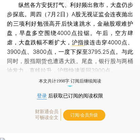
纵然各方安抚打气、利好频出救市，大盘仍步
步探底。周四（7月2日）A股无视证监会连夜抛出
的三项利好勉强高开后快速跳水，金融股艰难护
盘，早盘多空围绕4000点拉锯。午后，空方肆
虐，大盘跌幅不断扩大，
沪指
接连击穿4000点、
3900点、3800点，一度下探至3795.25点。与此
同时，股指期货也遭遇大跌。尾盘，银行股与两桶
油发力，直线拉升，
沪指
快速返回3900点。
本文共计1998字 订阅后继续阅读
登录
后获取已订阅的阅读权限
财新通会员
订阅/会员升级
可畅读全文