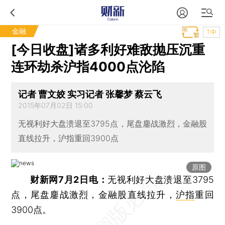
金融
T中
[今日收盘]诸多利好难敌抛压沉重
连环劫杀沪指4000点沦陷
记者 曹文姣 实习记者 张馨梦 蔡云飞
2015年07月02日 15:00
无视利好大盘溃退至3795点，尾盘鏖战激烈，金融股
直线拉升，沪指重回3900点
原图
财新网7月2日电：
无视利好大盘溃退至3795
点，尾盘鏖战激烈，金融股直线拉升，
沪指
重回
3900点。