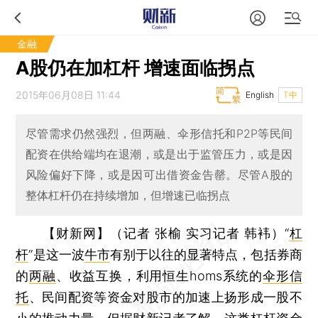
金融
A股仍在加杠杆 增速面临拐点
2015年06月08日 11:44
English
T中
尽管需求仍然强烈，但两融、伞形信托和P2P等民间
配资在供给端均在退潮，或是出于监管压力，或是因
风险偏好下降，或是因可出借资金告罄。尽管A股的
整体杠杆仍在持续增加，但增速已临拐点
【财新网】（记者 张榆 实习记者 韩袆）
“
杠
杆
”是这一波
牛市
有别于以往的显著特点，包括券商
的
两融
、收益互换，利用恒生homs系统的
伞形信
托
、民间配资等资金对股市的加速上扬形成一股不