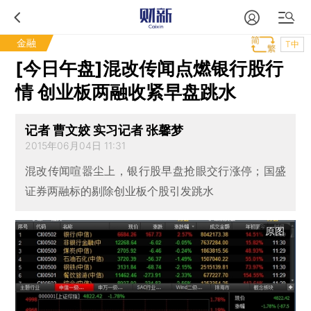
金融
T中
[今日午盘]混改传闻点燃银行股行
情 创业板两融收紧早盘跳水
记者 曹文姣 实习记者 张馨梦
2015年06月04日 11:31
混改传闻喧嚣尘上，银行股早盘抢眼交行涨停；国盛
证券两融标的剔除创业板个股引发跳水
原图