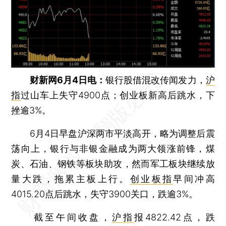
财新网6月4日电：
银行股借混改传闻发力，
沪
指
过山车上失守4900点；创业板新高后跳水，下
挫逾3%。
6月4日早盘沪深两市平淡高开，略为调整后震
荡向上，银行与非银金融成为两大领涨前锋，煤
炭、石油、钢铁等板块助攻，然而军工板块继续放
量大跌，拖累主板上行。
创业板指
早间冲高
4015.20点后跳水，失守3900关口，跌逾3%。
截至午间收盘，
沪指
报4822.42点，跌