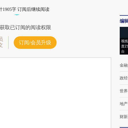
1905字 订阅后继续阅读
编
获取已订阅的阅读权限
员
视线
订阅/会员升级
文
度Z
台
金融
政经
世界
地产
财新