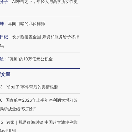
分子
：
AI冲击之下，年轻人与高学历女性更
坤
：
耳闻目睹的几位律师
日记
：
长护险覆盖全国 筹资和服务给予将持
码
波
：
“沉睡”的10万亿元公积金
新文章
13
“竹知了”事件背后的舆情根源
10
国泰航空2026年上半年净利润大增71%
局势成业绩“双刃剑”
45
独家｜规避红海封锁 中国超大油轮停靠
绕行非洲