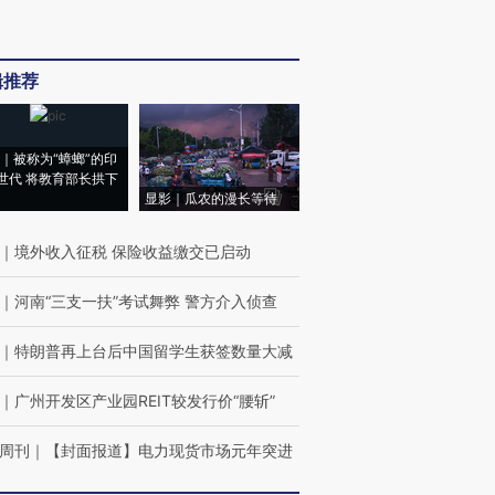
辑推荐
｜被称为“蟑螂”的印
世代 将教育部长拱下
显影｜瓜农的漫长等待
｜
境外收入征税 保险收益缴交已启动
｜
河南“三支一扶”考试舞弊 警方介入侦查
｜
特朗普再上台后中国留学生获签数量大减
｜
广州开发区产业园REIT较发行价“腰斩”
周刊
｜
【封面报道】电力现货市场元年突进