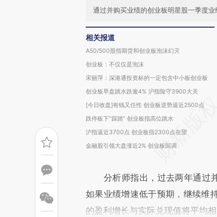
通过并购买业绩的创业板明星股一季度业
相关报道
A50/500股指期货和创业板泡沫幻灭
创业板：不仅仅是泡沫
宋丽萍：深港通投资标的一定包含中小板创业板
创业板早盘跳水跌逾4% 沪指险守3900大关
[今日收盘]有钱又任性 创业板逆势逼近2500点
跌停板下“踩踏” 创业板指高位跳水
沪指逼近3700点 创业板指2300点在望
金融股引领大盘涨近2% 创业板回调
分析师指出，过去两年通过并购
如果业绩增速低于预期，继续维
的盈利增长与实际兑现值将平均相