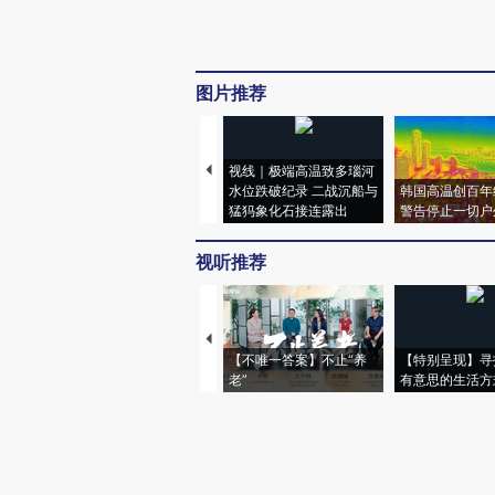
图片推荐
视线｜极端高温致多瑙河
水位跌破纪录 二战沉船与
韩国高温创百年
猛犸象化石接连露出
警告停止一切户
视听推荐
【不唯一答案】不止“养
【特别呈现】寻
老”
有意思的生活方