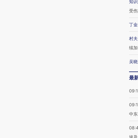
知识
受伤
丁金
村夫
续加
吴晓
最
09:
09:
中东
08:
埃及