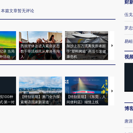
财
本篇文章暂无评论
伍戈
罗志
易峘
西班牙休达进入紧急状态
加沙上百万流离失所者困
马航飞行员
纪录 当局
数千非法移民从摩洛哥闯
于“塑料烤箱” 高温引发健
粒摇头丸 尿
视
外活动
入
康危机
毒品
【推广】走
找100种
【特别呈现】澳门全力探
【特别呈现】《东莞，人
会，让数智科
式·第一对
索葡语国家新渠道
间便利店》倾情上线
业
博
唐涯