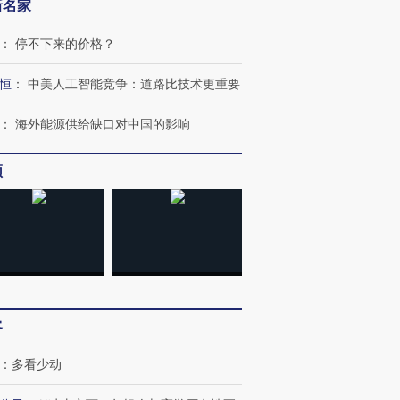
新名家
：
停不下来的价格？
恒
：
中美人工智能竞争：道路比技术更重要
：
海外能源供给缺口对中国的影响
跨国走私7万
视线｜HY
检体内含3种
泽连斯基密集出访美英 索
秘鲁纳斯卡观光飞机坠毁
术：是什
频
要防空导弹“救急”
13人遇难
心“花钱找
进第四届链博
【商旅对话】华住集团
技“链”接产
【特别呈现】寻找100种
CFO：不靠规模取胜，华
【特别呈
有意思的生活方式·第三对
住三大增长引擎是什么？
有意思的
客
：
多看少动