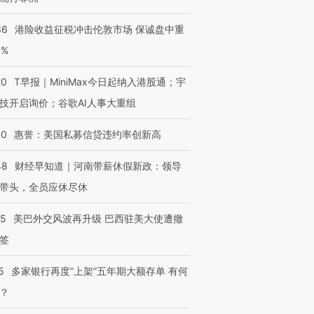
36
港险收益征税冲击伦敦市场 保诚盘中重
3%
20
T早报｜MiniMax今日起纳入港股通；宇
技开启询价；谷歌AI人事大重组
30
惠誉：美国私募信贷违约率创新高
48
财经早知道｜河南带薪休假新政：领导
带头，全员应休尽休
05
美巴外交风波再升级 巴西驻美大使遭撤
签
5
多家银行再度“上架”五年期大额存单 有何
？