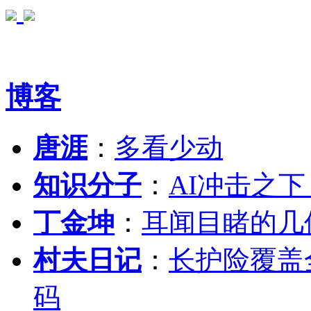
博客
唐涯
：
多看少动
知识分子
：
AI冲击之
丁金坤
：
耳闻目睹的几
村夫日记
：
长护险覆盖
码