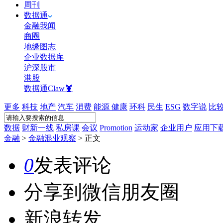
周刊
数据通
金融我闻
商圈
地缘图志
企业数据库
沪深股市
港股
数据通Claw🦞
更多
科技
地产
汽车
消费
能源
健康
环科
民生
ESG
数字说
比
数据
财新一线
私房课
会议
Promotion
运动家
企业用户
应用下
金融
>
金融混业观察
>
正文
0
发表评论
分享到微信朋友圈
新浪转发