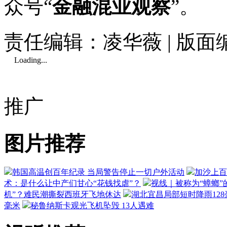
众号“
金融混业观察
”。
责任编辑：凌华薇 | 版
Loading...
推广
图片推荐
韩国高温创百年纪录 当局警告停止一切户外活动
加沙上百
术：是什么让中产们甘心“花钱找虐”？
视线｜被称为“蟑螂”
机”？难民潮撕裂西班牙飞地休达
湖北宜昌局部短时降雨128毫
毫米
秘鲁纳斯卡观光飞机坠毁 13人遇难