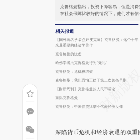
克鲁格曼指出，投资下降容易，但是消费
在社会保障比较好的情况下，他们才有信
相关报道
【国外著名学者点评皮克迪】克鲁格曼：这个十年
来最重要的经济学著作
克鲁格曼的忧虑
哈佛学者批克鲁格曼行为“无礼”
克鲁格曼：危机被绑架
克鲁格曼：我们恐怕正处于第三次萧条早期
【财新周刊】克鲁格曼的人民币谬论
重温克鲁格曼
克鲁格曼：中国信贷猛增不代表经济反弹
深陷货币危机和经济衰退的双重