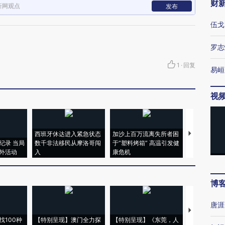
财
新网观点
发布
伍戈
罗志
1
·
回复
易峘
视
西班牙休达进入紧急状态
加沙上百万流离失所者困
视线｜HYR
纪录 当局
数千非法移民从摩洛哥闯
于“塑料烤箱” 高温引发健
术：是什么
外活动
入
康危机
心“花钱找虐
博
唐涯
【推广】走
找100种
【特别呈现】澳门全力探
【特别呈现】《东莞，人
会，让数智科