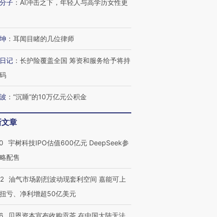
分子
：
AI冲击之下，年轻人与高学历女性更
有意思的生活方式·第三对
住三大增长引擎是什么？
有意思的
坤
：
耳闻目睹的几位律师
日记
：
长护险覆盖全国 筹资和服务给予将持
码
波
：
“沉睡”的10万亿元公积金
新文章
0
宇树科技IPO估值600亿元 DeepSeek参
略配售
22
油气市场剧烈波动现套利空间 嘉能可上
扭亏、净利增超50亿美元
6
贝恩资本宣布收购贡茶 在中国大陆无法