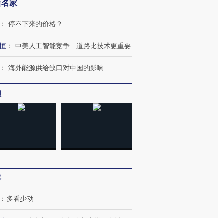
新名家
：
停不下来的价格？
恒
：
中美人工智能竞争：道路比技术更重要
：
海外能源供给缺口对中国的影响
频
OX的吸金
马航飞行员跨国走私7万
视线｜被称为“蟑螂”的印
让中产们甘
粒摇头丸 尿检体内含3种
度Z世代 用街头抗争将教
秘鲁纳斯
”？
毒品
育部长拱下台
13人遇难
客
：
多看少动
进第四届链博
【商旅对话】华住集团
技“链”接产
【特别呈现】寻找100种
CFO：不靠规模取胜，华
【特别呈