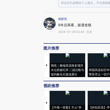
评论仅代表网友个人观点，不代表财
杨默然
9年后再看，振聋发聩
2024-01-29 02:45 · 北京
图片推荐
视线｜极端高温致多瑙河
水位跌破纪录 二战沉船与
韩国高温创百年
猛犸象化石接连露出
警告停止一切户
视听推荐
【不唯一答案】不止“养
【特别呈现】寻