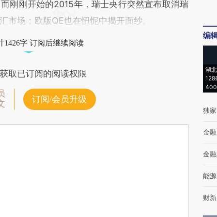
而刚刚开始的2015年，瑞士央行突然宣布取消瑞
汇市场；欧版QE也在忸怩中揭开面纱。
编
1426字 订阅后继续阅读
湖北
获取已订阅的阅读权限
12
40
员
订阅/会员升级
文
独家
金融
金融
能源
财新