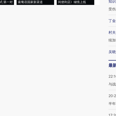
知识
式·第一对
索葡语国家新渠道
间便利店》倾情上线
业
受伤
丁金
村夫
续加
吴晓
最
22:1
与战
20:
半年
17:2