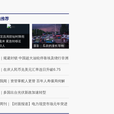
辑推荐
宜昌局部短时降雨
8毫米 紧急转移近
00人
显影｜瓜农的漫长等待
｜
规避封锁 中国超大油轮停靠埃及绕行非洲
｜
在岸人民币兑美元汇率连日升破6.75
我闻
｜
资管掌舵人更替 百年人寿僵局何解
｜
多国出台光伏新政加速转型
周刊
｜
【封面报道】电力现货市场元年突进