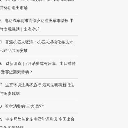
商标后退出市场
6
电动汽车需求高涨驱动澳洲车市增长 中
牌表现强劲｜出海·汽车
00
普渡机器人张涛：机器人规模化靠技术、
和产品共同突破
56
财新调查｜7月消费或有反弹、出口维持
 受哪些因素带动？
42
生态环境法典将施行 最高法明确新旧法
与追责规则
0
看空消费的“三大误区”
59
中东局势催化东南亚能源焦虑 多国出台
新政加速转型