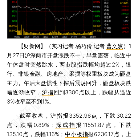
【财新网】（实习记者 杨巧伶 记者
曹文姣
）
1
月27日沪深两市开盘涨跌不一，早盘震荡，临近中
午休盘时突然跳水，两市股指跌幅均超过2%，银
行、非银金融、房地产、采掘等权重板块成为砸盘
主力。午后大盘惯性下探后震荡回升，砸盘板块跌
幅逐渐收窄，
沪指
回到3300点以上，跌幅从逼近
3%收窄至不到1%。
截至收盘，
沪指
报3352.96点，下跌30.22
点，跌幅0.89%；
深成指
报11551.87点，下跌
135.10点，跌幅1.16%；
中小板指
报6236.17点，上