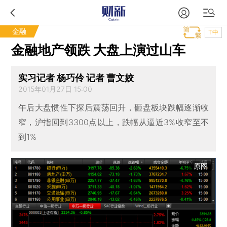
金融
T中
金融地产领跌 大盘上演过山车
实习记者 杨巧伶 记者 曹文姣
2015年01月27日 15:00
午后大盘惯性下探后震荡回升，砸盘板块跌幅逐渐收
窄，沪指回到3300点以上，跌幅从逼近3%收窄至不
到1%
原图