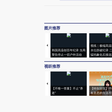
图片推荐
视线｜极端高温
韩国高温创百年纪录 当局
水位跌破纪录 
警告停止一切户外活动
猛犸象化石接连
视听推荐
【不唯一答案】不止“养
【特别呈现】寻
老”
有意思的生活方