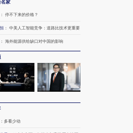
新名家
：
停不下来的价格？
恒
：
中美人工智能竞争：道路比技术更重要
：
海外能源供给缺口对中国的影响
跨国走私7万
视线｜被称为“蟑螂”的印
视线｜“入侵”还是“人道危
频
检体内含3种
度Z世代 用街头抗争将教
机”？难民潮撕裂西班牙
秘鲁纳斯
育部长拱下台
飞地休达
13人遇难
进第四届链博
【商旅对话】华住集团
技“链”接产
【特别呈现】寻找100种
CFO：不靠规模取胜，华
【特别呈
客
有意思的生活方式·第三对
住三大增长引擎是什么？
有意思的
：
多看少动