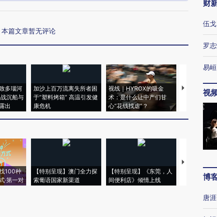
财
伍戈
本篇文章暂无评论
罗志
易峘
致多瑙河
加沙上百万流离失所者困
视线｜HYROX的吸金
马航飞行员
视
二战沉船与
于“塑料烤箱” 高温引发健
术：是什么让中产们甘
粒摇头丸 尿
露出
康危机
心“花钱找虐”？
毒品
【推广】走
找100种
【特别呈现】澳门全力探
【特别呈现】《东莞，人
会，让数智科
博
式·第一对
索葡语国家新渠道
间便利店》倾情上线
业
唐涯