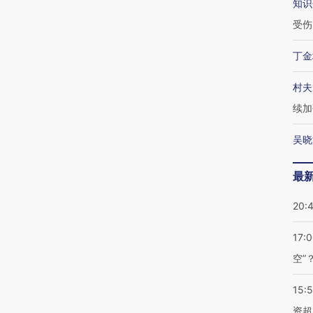
知识
受伤
丁金
村夫
续加
吴晓
最
20:
17:
空”
15:
资超