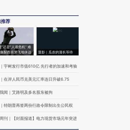
辑推荐
侵”还是“人道危机” 难
撕裂西班牙飞地休达
显影｜瓜农的漫长等待
｜
宇树发行市值610亿 先行者的加速和考验
｜
在岸人民币兑美元汇率连日升破6.75
我闻
｜
艾路明及多名股东被拘
｜
特朗普再签两份行政令限制出生公民权
周刊
｜
【封面报道】电力现货市场元年突进