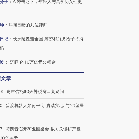
分子
：
AI冲击之下，年轻人与高学历女性更
坤
：
耳闻目睹的几位律师
日记
：
长护险覆盖全国 筹资和服务给予将持
码
波
：
“沉睡”的10万亿元公积金
新文章
46
离岸信托90天补税窗口期疑问
00
普渡机器人如何平衡“脚踏实地”与“仰望星
？
57
特朗普召开矿业圆桌会 拟向关键矿产投
20亿美元