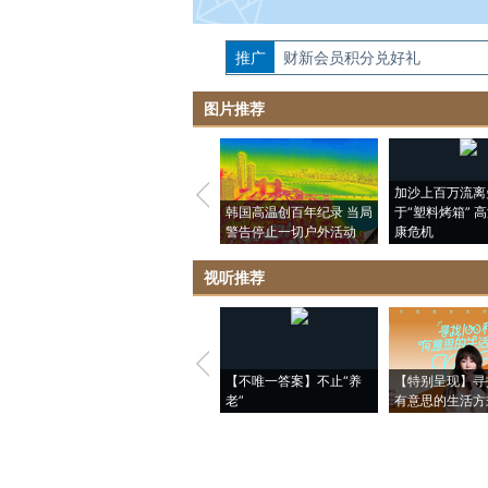
推广
如需刊登转载请点击右侧按钮，提交相关
财新会员积分兑好礼
图片推荐
加沙上百万流离
韩国高温创百年纪录 当局
于“塑料烤箱” 
警告停止一切户外活动
康危机
视听推荐
【不唯一答案】不止“养
【特别呈现】寻
老”
有意思的生活方