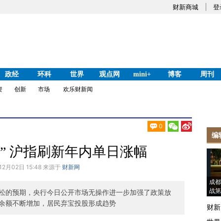
财新商城
登
政经
环科
世界
观点网
mini+
博客
周刊
资
创新
市场
欢乐财新闻
0
编
” 沪指刷新年内单日涨幅
12月02日 15:48 来源于
财新网
成都
战第
松的预期，央行今日公开市场无操作进一步加强了政策放
余额不断增加，居民弃宝投股形成趋势
财新