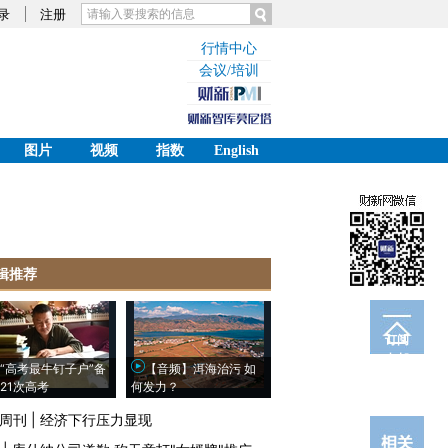
录
注册
行情中心
会议/培训
图片
视频
指数
English
辑推荐
订阅
电邮
“高考最牛钉子户”备
【音频】洱海治污 如
21次高考
何发力？
周刊
|
经济下行压力显现