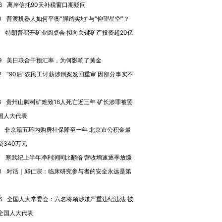
6
离岸信托90天补税窗口期疑问
0
普渡机器人如何平衡“脚踏实地”与“仰望星空”？
7
特朗普召开矿业圆桌会 拟向关键矿产投资超20亿
9
美日联合干预汇率，为何影响了黄金
2
“90后”农民工讨薪涉刑案发回重审 因部分事实不
”还是“人道危
湖北宜昌局部短时降雨
哈尔滨遭遇短时极端强降
撕裂西班牙
128毫米 紧急转移近
雨 3小时累计雨量超80毫
秘鲁纳斯
6
贵州山脚树矿难致16人死亡近三年 矿长涉罪被罢
4000人
米
13人遇难
国人大代表
非京籍五环内购房社保降至一年 北京市公积金最
贷340万元
7
寒武纪上半年净利润同比翻倍 营收增速逐季放缓
进第四届链博
【商旅对话】华住集团
3
对话｜邱仁宗：临床研究参与者的安全永远是第
技“链”接产
【特别呈现】寻找100种
CFO：不靠规模取胜，华
【特别呈
有意思的生活方式·第三对
住三大增长引擎是什么？
有意思的
6
全国人大常委会：六名将领涉嫌严重违纪违法 被
全国人大代表