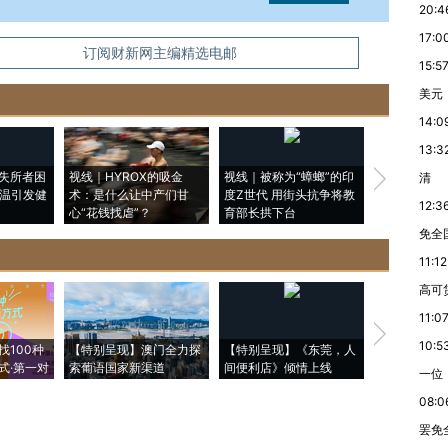
20:4
17:0
信息。经确认即可刊登转载。
订阅财新网主编精选电邮
15:5
美元
14:0
13:3
失所者困
视线｜HYROX的吸金
视线｜被称为“蟑螂”的印
视线｜“入侵
清
高温引发健
术：是什么让中产们甘
度Z世代 用街头抗争将教
机”？难民潮
12:3
心“花钱找虐”？
育部长拱下台
飞地休达
免全
11:12
高可
11:0
【推广】走
10:5
找100种
【特别呈现】澳门全力探
【特别呈现】《东莞，人
会，让数智科
式·第一对
索葡语国家新渠道
间便利店》倾情上线
业
一位
08:0
罢免