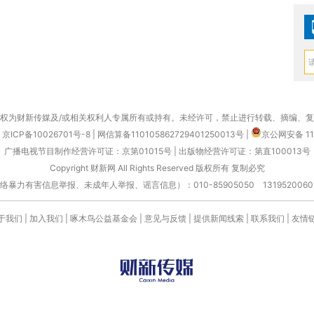
权为财新传媒及/或相关权利人专属所有或持有。未经许可，禁止进行转载、摘编、
京ICP备10026701号-8
|
网信算备110105862729401250013号
|
京公网安备 11
广播电视节目制作经营许可证：京第01015号
|
出版物经营许可证：第直100013号
Copyright 财新网 All Rights Reserved 版权所有 复制必究
害信息举报、未成年人举报、谣言信息）：010-85905050 13195200605 举报邮
于我们
|
加入我们
|
啄木鸟公益基金会
|
意见与反馈
|
提供新闻线索
|
联系我们
|
友情