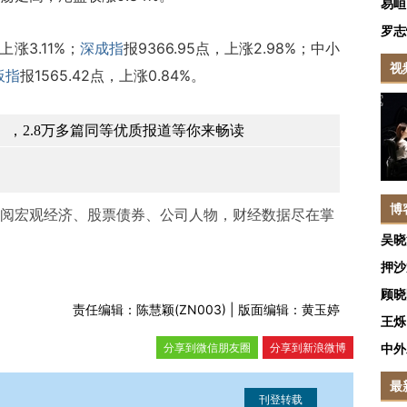
易峘
罗志
上涨3.11%；
深成指
报9366.95点，上涨2.98%；中小
视
板指
报1565.42点，上涨0.84%。
，2.8万多篇同等优质报道等你来畅读
博
阅宏观经济、股票债券、公司人物，财经数据尽在掌
吴晓
押沙
顾晓
责任编辑：陈慧颖(ZN003) | 版面编辑：黄玉婷
王烁
分享到微信朋友圈
分享到新浪微博
中外
最