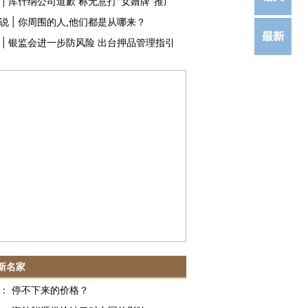
|
库什纳公司道歉 称无意打"女婿牌"推广
说
|
你周围的人,他们都是从哪来？
|
银监会进一步防风险 出台押品管理指引
新名家
：
停不下来的价格？