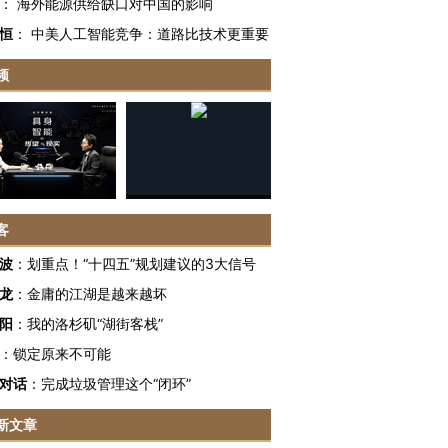
：
海外能源供给缺口对中国的影响
恒
：
中美人工智能竞争：道路比技术更重要
频
客
波
：
划重点！“十四五”规划建议的3大信号
龙
：
金庸的江湖是越来越坏
阳
：
我的洛杉矶“湖街客栈”
：
锁定原来不可能
对话
：
完成垃圾管理这个“闭环”
新文章