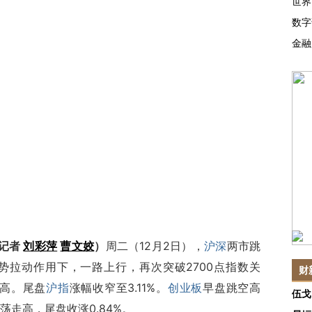
世界
数字
金融
 记者
刘彩萍
曹文姣
）
周二（12月2日），
沪深
两市跳
势拉动作用下，一路上行，再次突破2700点指数关
财
新高。尾盘
沪指
涨幅收窄至3.11%。
创业板
早盘跳空高
伍戈
走高，尾盘收涨0.84%。