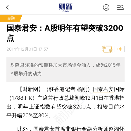
金融
国泰君安：A股明年有望突破3200
点
2014年12月01日 17:57
T中
对降息降准的预期将加大市场资金涌入，成为2015年
A股攀升的动力
【财新网】（驻香港记者 杨刚）
国泰君安
国际
（1788.HK）主席兼行政总裁
阎峰
12月1日在香港指
出，明年
上证指数
有望突破3200点，相较目前水
平升幅20%至30%。
此外，国泰君安首席非银行金融分析师赵湘怀