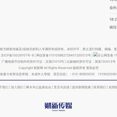
会向
18:
候任
权为财新传媒及/或相关权利人专属所有或持有。未经许可，禁止进行转载、摘编、
京ICP备10026701号-8
|
网信算备110105862729401250013号
|
京公网安备 11
广播电视节目制作经营许可证：京第01015号
|
出版物经营许可证：第直100013号
Copyright 财新网 All Rights Reserved 版权所有 复制必究
害信息举报、未成年人举报、谣言信息）：010-85905050 13195200605 举报邮
于我们
|
加入我们
|
啄木鸟公益基金会
|
意见与反馈
|
提供新闻线索
|
联系我们
|
友情