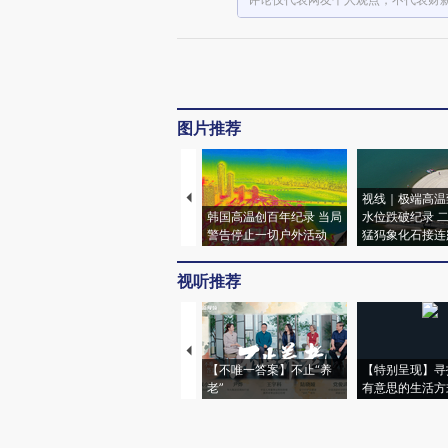
图片推荐
视线｜极端高温
韩国高温创百年纪录 当局
水位跌破纪录 
警告停止一切户外活动
猛犸象化石接连
视听推荐
【不唯一答案】不止“养
【特别呈现】寻
老”
有意思的生活方