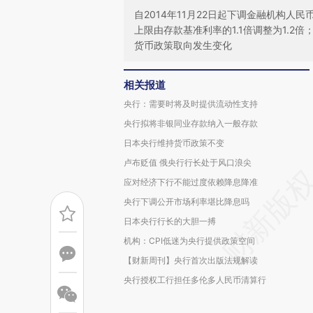
自2014年11月22日起下调金融机构
上限由存款基准利率的1.1倍调整为1.
货币政策取向发生变化
相关报道
央行：需要时将及时提供流动性支持
央行拟将非银同业存款纳入一般存款
日本央行维持货币政策不变
卢布贬值 俄央行行长处于风口浪尖
应对经济下行不能过度依赖降息降准
央行下调公开市场利率堪比降息吗
日本央行行长的大胆一搏
机构：CPI低迷为央行提供政策空间
【财新周刊】央行首次出版法规解读
央行授权工行担任多伦多人民币清算行