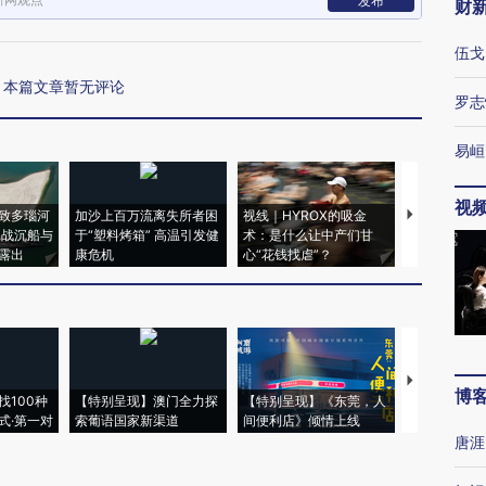
发布
财
伍戈
本篇文章暂无评论
罗志
易峘
视
致多瑙河
加沙上百万流离失所者困
视线｜HYROX的吸金
马航飞行员
二战沉船与
于“塑料烤箱” 高温引发健
术：是什么让中产们甘
粒摇头丸 尿
露出
康危机
心“花钱找虐”？
毒品
【推广】走
博
找100种
【特别呈现】澳门全力探
【特别呈现】《东莞，人
会，让数智科
式·第一对
索葡语国家新渠道
间便利店》倾情上线
业
唐涯