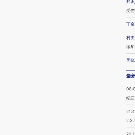
知识
受伤
丁金
村夫
续加
吴晓
最
08:
纪违
21:
2.
20: