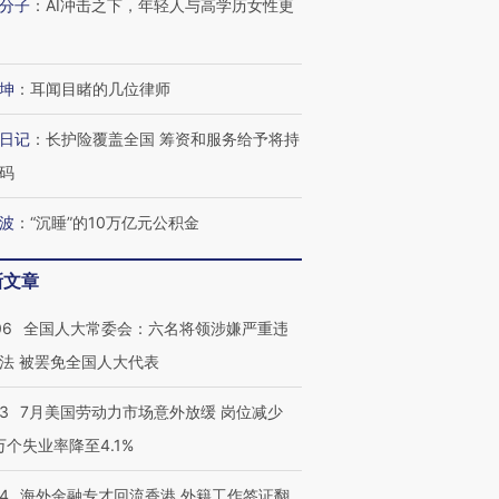
分子
：
AI冲击之下，年轻人与高学历女性更
坤
：
耳闻目睹的几位律师
日记
：
长护险覆盖全国 筹资和服务给予将持
码
波
：
“沉睡”的10万亿元公积金
新文章
06
全国人大常委会：六名将领涉嫌严重违
法 被罢免全国人大代表
43
7月美国劳动力市场意外放缓 岗位减少
3万个失业率降至4.1%
14
海外金融专才回流香港 外籍工作签证翻