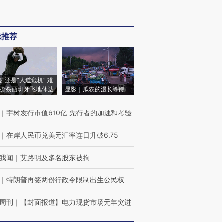
辑推荐
侵”还是“人道危机” 难
撕裂西班牙飞地休达
显影｜瓜农的漫长等待
｜
宇树发行市值610亿 先行者的加速和考验
｜
在岸人民币兑美元汇率连日升破6.75
我闻
｜
艾路明及多名股东被拘
｜
特朗普再签两份行政令限制出生公民权
周刊
｜
【封面报道】电力现货市场元年突进