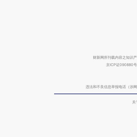
财新网所刊载内容之知识产
京ICP证090880号
违法和不良信息举报电话（涉网络暴力有
关