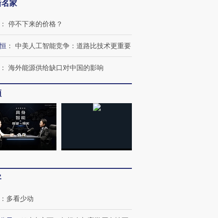
新名家
：
停不下来的价格？
恒
：
中美人工智能竞争：道路比技术更重要
：
海外能源供给缺口对中国的影响
频
跨国走私7万
视线｜被称为“蟑螂”的印
视线｜“入侵”还是“人道危
检体内含3种
度Z世代 用街头抗争将教
机”？难民潮撕裂西班牙
秘鲁纳斯
育部长拱下台
飞地休达
13人遇难
进第四届链博
【商旅对话】华住集团
客
技“链”接产
【特别呈现】寻找100种
CFO：不靠规模取胜，华
【特别呈
有意思的生活方式·第三对
住三大增长引擎是什么？
有意思的
：
多看少动