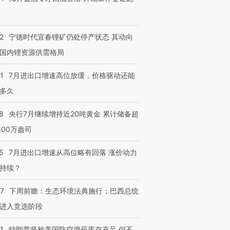
2
宁德时代宜春锂矿仍处停产状态 其动向
国内锂资源供需格局
1
7月进出口增速高位放缓，价格驱动还能
多久
8
央行7月继续增持近20吨黄金 累计储备超
600万盎司
5
7月进出口增速从高位略有回落 涨价动力
持续？
07
下周前瞻：生态环境法典施行；巴西总统
进入竞选阶段
1
特朗普坚称美国防空弹药库存充足 但不