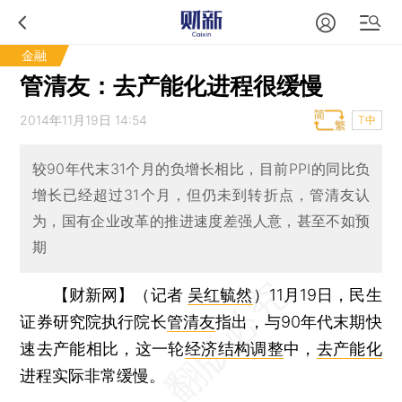
金融
管清友：去产能化进程很缓慢
2014年11月19日 14:54
T中
较90年代末31个月的负增长相比，目前PPI的同比负
增长已经超过31个月，但仍未到转折点，管清友认
为，国有企业改革的推进速度差强人意，甚至不如预
期
【财新网】（记者
吴红毓然
）
11月19日，民生
证券研究院执行院长
管清友
指出，与90年代末期快
速去产能相比，这一轮
经济结构调整
中，
去产能化
进程实际非常缓慢。