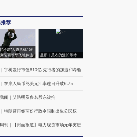
辑推荐
侵”还是“人道危机” 难
撕裂西班牙飞地休达
显影｜瓜农的漫长等待
｜
宇树发行市值610亿 先行者的加速和考验
｜
在岸人民币兑美元汇率连日升破6.75
我闻
｜
艾路明及多名股东被拘
｜
特朗普再签两份行政令限制出生公民权
周刊
｜
【封面报道】电力现货市场元年突进