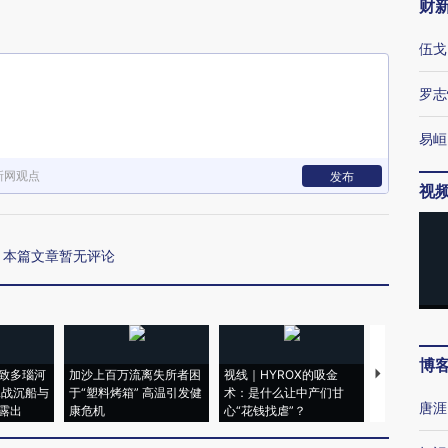
财
伍戈
罗志
易峘
新网观点
发布
视
本篇文章暂无评论
博
致多瑙河
加沙上百万流离失所者困
视线｜HYROX的吸金
马航飞行员
二战沉船与
于“塑料烤箱” 高温引发健
术：是什么让中产们甘
粒摇头丸 尿
唐涯
露出
康危机
心“花钱找虐”？
毒品