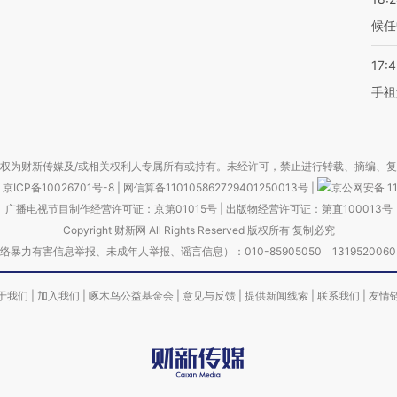
候任
17:
手祖
权为财新传媒及/或相关权利人专属所有或持有。未经许可，禁止进行转载、摘编、
京ICP备10026701号-8
|
网信算备110105862729401250013号
|
京公网安备 11
广播电视节目制作经营许可证：京第01015号
|
出版物经营许可证：第直100013号
Copyright 财新网 All Rights Reserved 版权所有 复制必究
害信息举报、未成年人举报、谣言信息）：010-85905050 13195200605 举报邮
于我们
|
加入我们
|
啄木鸟公益基金会
|
意见与反馈
|
提供新闻线索
|
联系我们
|
友情