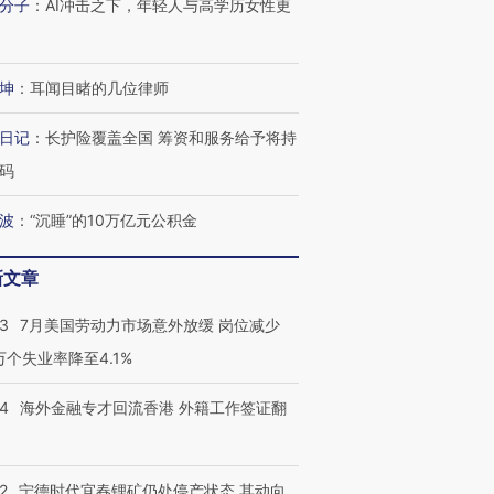
分子
：
AI冲击之下，年轻人与高学历女性更
坤
：
耳闻目睹的几位律师
进第四届链博
【商旅对话】华住集团
技“链”接产
【特别呈现】寻找100种
CFO：不靠规模取胜，华
【特别呈
有意思的生活方式·第三对
住三大增长引擎是什么？
有意思的
日记
：
长护险覆盖全国 筹资和服务给予将持
码
波
：
“沉睡”的10万亿元公积金
新文章
43
7月美国劳动力市场意外放缓 岗位减少
3万个失业率降至4.1%
14
海外金融专才回流香港 外籍工作签证翻
2
宁德时代宜春锂矿仍处停产状态 其动向