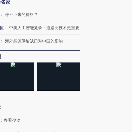
新名家
：
停不下来的价格？
恒
：
中美人工智能竞争：道路比技术更重要
：
海外能源供给缺口对中国的影响
频
客
跨国走私7万
视线｜被称为“蟑螂”的印
视线｜“入侵”还是“人道危
检体内含3种
度Z世代 用街头抗争将教
机”？难民潮撕裂西班牙
秘鲁纳斯
：
多看少动
育部长拱下台
飞地休达
13人遇难