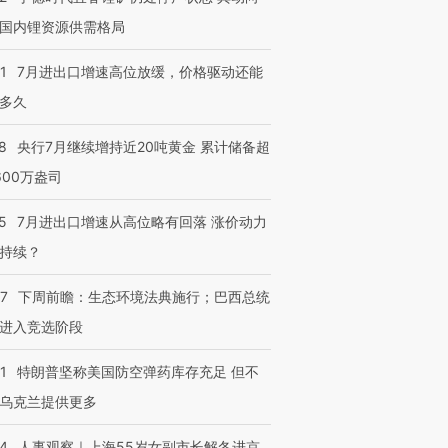
国内锂资源供需格局
1
7月进出口增速高位放缓，价格驱动还能
多久
8
央行7月继续增持近20吨黄金 累计储备超
600万盎司
5
7月进出口增速从高位略有回落 涨价动力
持续？
07
下周前瞻：生态环境法典施行；巴西总统
进入竞选阶段
1
特朗普坚称美国防空弹药库存充足 但不
乌克兰提供更多
24
人事观察｜上海55岁女副市长解冬进京