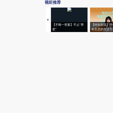
视听推荐
【不唯一答案】不止“养
【特别呈现】寻
老”
有意思的生活方