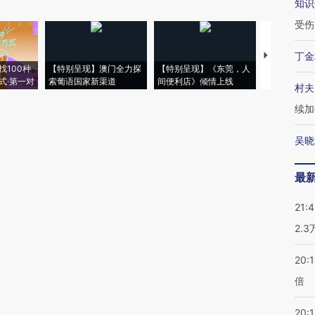
知识
受伤
丁金
【推广】走
找100种
【特别呈现】澳门全力探
【特别呈现】《东莞，人
会，让数智科
式·第一对
索葡语国家新渠道
间便利店》倾情上线
业
村夫
续加
吴晓
最
21:
2.
20:
倍
20:1