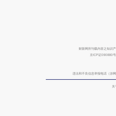
财新网所刊载内容之知识产
京ICP证090880号
违法和不良信息举报电话（涉网络暴力有
关