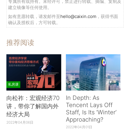
专属所有或持有。未经许可，禁止进行转载、摘编、复制及
建立镜像等任何使用。
如有意愿转载，请发邮件至
hello@caixin.com
，获得书面
确认及授权后，方可转载。
推荐阅读
私房课
In Depth: As
向松祚：宏观经济70
Tencent Lays Off
讲，带你了解国内外
Staff, Is Its ‘Winter’
经济大局
Approaching?
2022年04月06日
2022年04月01日