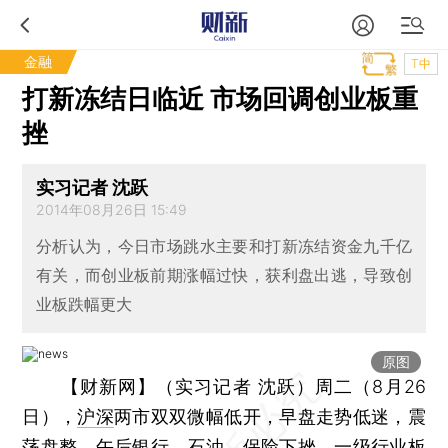
金融
T中
打新冻结日临近 市场回调创业板重
挫
实习记者 沈跃
2014年08月26日 15:49
分析认为，今日市场跳水主要和打新冻结资金九千亿
有关，而创业板前期涨幅过快，获利盘出逃，导致创
业板跌幅更大
原图
【财新网】（实习记者 沈跃）
周二（8月26
日），
沪深
两市双双微幅低开，早盘走势低迷，震
荡盘整。午后银行、石油、保险下挫，一级行业板