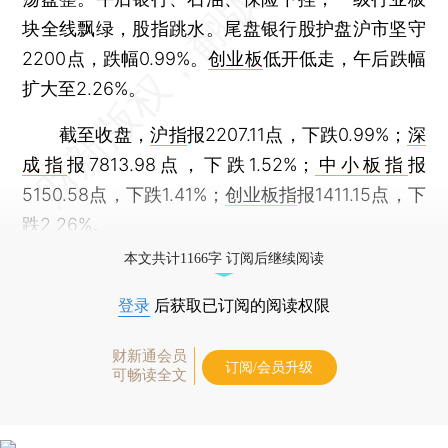
块全线飘绿，股指跳水。尾盘银行股护盘沪市坚守
2200点，跌幅0.99%。
创业板
低开低走，午后跌幅
扩大至2.26%。
截至收盘，
沪指
报2207.11点，下跌0.99%；
深
成指
报7813.98点，下跌1.52%；
中小板指
报
5150.58点，下跌1.41%；
创业板指
报1411.15点，下
跌2.26%。
本文共计1166字 订阅后继续阅读
登录
后获取已订阅的阅读权限
财新通会员
订阅/会员升级
可畅读全文