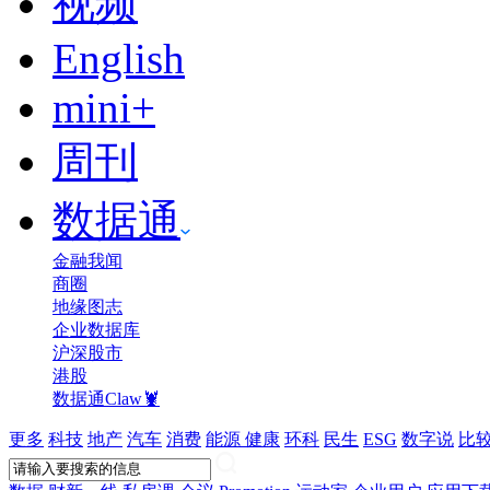
视频
English
mini+
周刊
数据通
金融我闻
商圈
地缘图志
企业数据库
沪深股市
港股
数据通Claw🦞
更多
科技
地产
汽车
消费
能源
健康
环科
民生
ESG
数字说
比