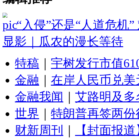
“入侵”还是“人道危机
显影｜瓜农的漫长等待
特稿
｜
宇树发行市值61
金融
｜
在岸人民币兑美元
金融我闻
｜
艾路明及多
世界
｜
特朗普再签两份
财新周刊
｜
【封面报道