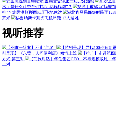
韩国高温创百年纪录 当局警告停止一切户外活动
加沙上百
术：是什么让中产们甘心“花钱找虐”？
视线｜被称为“蟑螂”
机”？难民潮撕裂西班牙飞地休达
湖北宜昌局部短时降雨128毫
毫米
秘鲁纳斯卡观光飞机坠毁 13人遇难
视听推荐
【不唯一答案】不止“养老”
【特别呈现】寻找100种有意
别呈现】《东莞，人间便利店》倾情上线
【推广】走进第四
方式·第三对
【商旅对话】华住集团CFO：不靠规模取胜，
二对