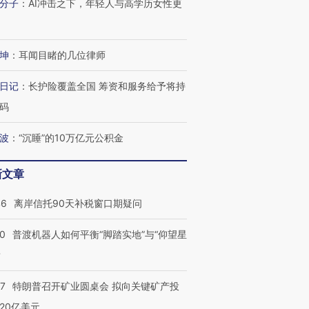
分子
：
AI冲击之下，年轻人与高学历女性更
坤
：
耳闻目睹的几位律师
日记
：
长护险覆盖全国 筹资和服务给予将持
码
波
：
“沉睡”的10万亿元公积金
新文章
46
离岸信托90天补税窗口期疑问
00
普渡机器人如何平衡“脚踏实地”与“仰望星
？
57
特朗普召开矿业圆桌会 拟向关键矿产投
20亿美元