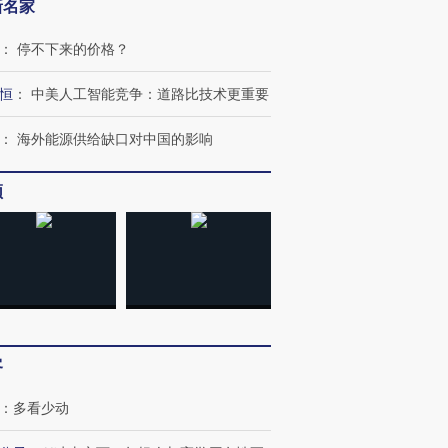
新名家
：
停不下来的价格？
恒
：
中美人工智能竞争：道路比技术更重要
：
海外能源供给缺口对中国的影响
”还是“人道危
湖北宜昌局部短时降雨
哈尔滨遭遇短时极端强降
频
撕裂西班牙
128毫米 紧急转移近
雨 3小时累计雨量超80毫
秘鲁纳斯
4000人
米
13人遇难
进第四届链博
【商旅对话】华住集团
技“链”接产
【特别呈现】寻找100种
CFO：不靠规模取胜，华
【特别呈
客
有意思的生活方式·第三对
住三大增长引擎是什么？
有意思的
：
多看少动