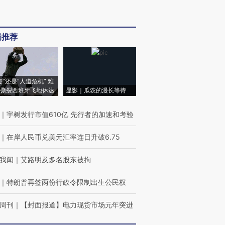
辑推荐
侵”还是“人道危机” 难
撕裂西班牙飞地休达
显影｜瓜农的漫长等待
｜
宇树发行市值610亿 先行者的加速和考验
｜
在岸人民币兑美元汇率连日升破6.75
我闻
｜
艾路明及多名股东被拘
｜
特朗普再签两份行政令限制出生公民权
周刊
｜
【封面报道】电力现货市场元年突进