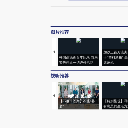
图片推荐
加沙上百万流离
韩国高温创百年纪录 当局
于“塑料烤箱” 
警告停止一切户外活动
康危机
视听推荐
【不唯一答案】不止“养
【特别呈现】寻
老”
有意思的生活方