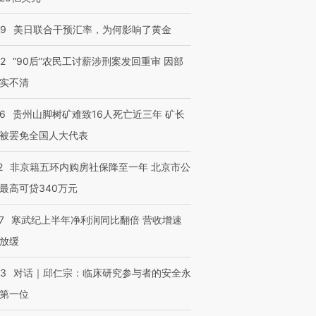
09
美日联合干预汇率，为何影响了黄金
32
“90后”农民工讨薪涉刑案发回重审 因部
实不清
36
贵州山脚树矿难致16人死亡近三年 矿长
被罢免全国人大代表
2
非京籍五环内购房社保降至一年 北京市公
最高可贷340万元
7
寒武纪上半年净利润同比翻倍 营收增速
放缓
53
对话｜邱仁宗：临床研究参与者的安全永
第一位