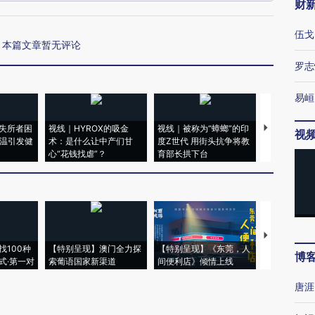
财
伍戈
本篇文章暂无评论
罗志
易峘
失所者困
视线｜HYROX的吸金
视线｜被称为“蟑螂”的印
视线｜“入侵
视
高温引发健
术：是什么让中产们甘
度Z世代 用街头抗争将教
机”？难民潮
心“花钱找虐”？
育部长拱下台
飞地休达
【推广】走
找100种
【特别呈现】澳门全力探
【特别呈现】《东莞，人
会，让数智科
博
式·第一对
索葡语国家新渠道
间便利店》倾情上线
业
唐涯