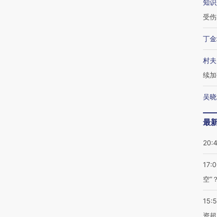
知识
受伤
丁金
村夫
续加
吴晓
最
20:
17:
空”
15:
资超