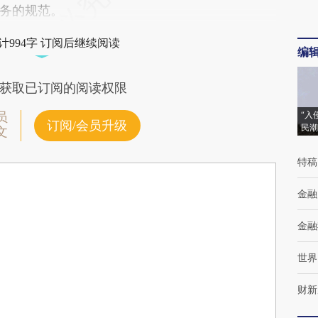
务的规范。
计994字 订阅后继续阅读
编
获取已订阅的阅读权限
“入
员
订阅/会员升级
民潮
文
特稿
金融
金融
世界
财新