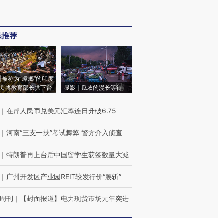
辑推荐
|被称为“蟑螂”的印度
代 将教育部长拱下台
显影｜瓜农的漫长等待
｜
在岸人民币兑美元汇率连日升破6.75
｜
河南“三支一扶”考试舞弊 警方介入侦查
｜
特朗普再上台后中国留学生获签数量大减
｜
广州开发区产业园REIT较发行价“腰斩”
周刊
｜
【封面报道】电力现货市场元年突进