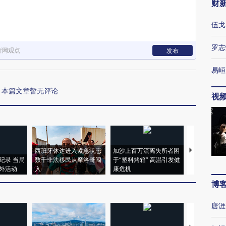
财
伍戈
罗志
新网观点
发布
易峘
本篇文章暂无评论
视
西班牙休达进入紧急状态
加沙上百万流离失所者困
马航飞行员
纪录 当局
数千非法移民从摩洛哥闯
于“塑料烤箱” 高温引发健
粒摇头丸 尿
外活动
入
康危机
毒品
博
唐涯