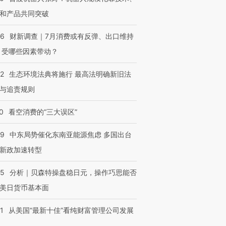
和产品共同突破
56
财新调查｜7月消费或有反弹、出口维持
 受哪些因素带动？
42
生态环境法典将施行 最高法明确新旧法
与追责规则
0
看空消费的“三大误区”
59
中东局势催化东南亚能源焦虑 多国出台
新政加速转型
05
分析｜贝森特操盘稳日元，操作巧思能否
美日货币基本面
1
从美国“最新十佳”看纯财富管理公司发展