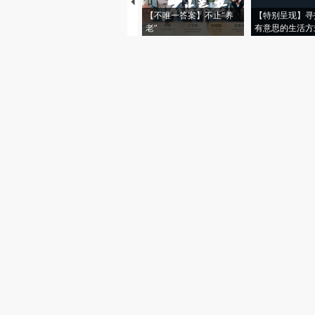
【不唯一答案】不止“养
【特别呈现】寻
老”
有意思的生活方