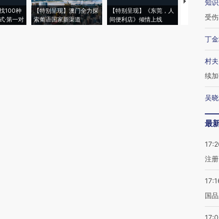
【推广】走
知识
找100种
【特别呈现】澳门全力探
【特别呈现】《东莞，人
会，让数智科
受伤
式·第一对
索葡语国家新渠道
间便利店》倾情上线
业
丁金
村夫
续加
吴晓
最
17:2
注册
17:1
国品
17: