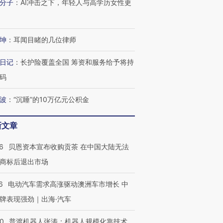
进第四届链博
分子
：
AI冲击之下，年轻人与高学历女性更
【商旅对话】华住集团
技“链”接产
【特别呈现】寻找100种
CFO：不靠规模取胜，华
【特别呈
有意思的生活方式·第三对
住三大增长引擎是什么？
有意思的
坤
：
耳闻目睹的几位律师
日记
：
长护险覆盖全国 筹资和服务给予将持
码
波
：
“沉睡”的10万亿元公积金
新文章
6
贝恩资本宣布收购贡茶 在中国大陆无法
商标后退出市场
6
电动汽车需求高涨驱动澳洲车市增长 中
牌表现强劲｜出海·汽车
00
普渡机器人张涛：机器人规模化靠技术、