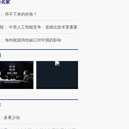
新名家
：
停不下来的价格？
恒
：
中美人工智能竞争：道路比技术更重要
：
海外能源供给缺口对中国的影响
频
跨国走私7万
视线｜HYROX的吸金
视线｜被
检体内含3种
术：是什么让中产们甘
泽连斯基密集出访美英 索
度Z世代
心“花钱找虐”？
要防空导弹“救急”
育部长拱
客
：
多看少动