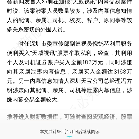
会
新闻发言人邓舸在通报“
天威视讯
”内幕交易案件
时说。该案涉案人员数量较多，涉及内幕信息知情
人的配偶、亲属、司机、校友、客户、原同事等较
多关系密切的外围人员。
时任深圳市委宣传部副巡视员倪鹤琴利用职务
便利买入“天威视讯”股票牟取私利，经查，其利用
个人及司机证券账户买入金额182万元，同时涉嫌
向其亲属泄露内幕信息，亲属买入金额达3168万
元。另一内幕信息知情人深圳天宝公司总经理冯方
明涉嫌向其配偶、亲属、司机等泄露内幕信息，涉
嫌内幕交易金额较大。
推荐进入
财新数据库
，可随时查阅宏观经济、股票
债券、公司人物，财经信息尽在掌握。
本文共计962字 订阅后继续阅读