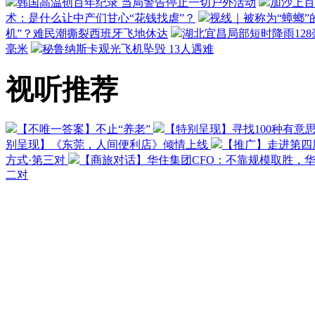
韩国高温创百年纪录 当局警告停止一切户外活动
加沙上百
术：是什么让中产们甘心“花钱找虐”？
视线｜被称为“蟑螂”
机”？难民潮撕裂西班牙飞地休达
湖北宜昌局部短时降雨128毫
毫米
秘鲁纳斯卡观光飞机坠毁 13人遇难
视听推荐
【不唯一答案】不止“养老”
【特别呈现】寻找100种有意
别呈现】《东莞，人间便利店》倾情上线
【推广】走进第四
方式·第三对
【商旅对话】华住集团CFO：不靠规模取胜，
二对