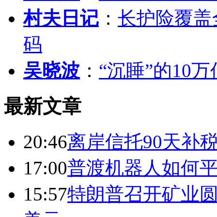
村夫日记
：
长护险覆盖
码
吴晓波
：
“沉睡”的10
最新文章
20:46
离岸信托90天补
17:00
普渡机器人如何平
15:57
特朗普召开矿业圆