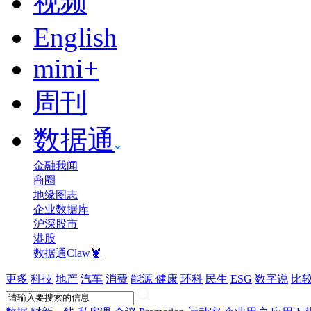
视频
English
mini+
周刊
数据通
金融我闻
商圈
地缘图志
企业数据库
沪深股市
港股
数据通Claw🦞
更多
科技
地产
汽车
消费
能源
健康
环科
民生
ESG
数字说
比