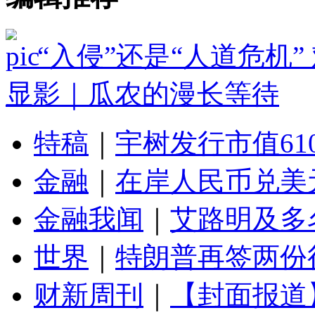
“入侵”还是“人道危机
显影｜瓜农的漫长等待
特稿
｜
宇树发行市值61
金融
｜
在岸人民币兑美元
金融我闻
｜
艾路明及多
世界
｜
特朗普再签两份
财新周刊
｜
【封面报道