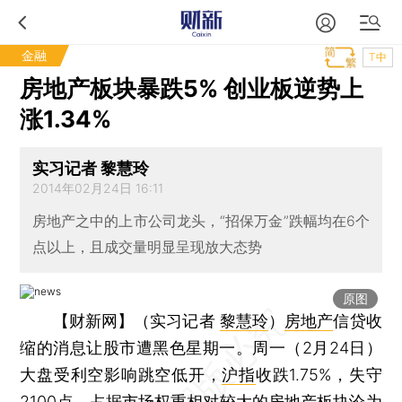
金融
T中
房地产板块暴跌5% 创业板逆势上
涨1.34%
实习记者 黎慧玲
2014年02月24日 16:11
房地产之中的上市公司龙头，“招保万金”跌幅均在6个
点以上，且成交量明显呈现放大态势
原图
【财新网】（实习记者
黎慧玲
）
房地产
信贷收
缩的消息让股市遭黑色星期一。周一（2月24日）
大盘受利空影响跳空低开，
沪指
收跌1.75%，失守
2100点，占据市场权重相对较大的房地产板块沦为