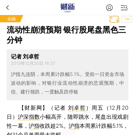
金融
T中
流动性崩溃预期 银行股尾盘黑色三
分钟
记者 刘卓哲
2013年12月20日 16:37
沪指九连阴，本周累计跌幅5.1%。受前一日资金市场
波动的影响，对银行业流动性崩溃的悲观预期，中
信、建行领跌，一度触及跌停板
【财新网】（记者
刘卓哲
）
周五（12月20
日）
沪深指数
小幅高开，随即跳水，尾盘出现戏剧
性一幕，
沪指
收跌超2%。
沪指
本周累计跌幅5.1%，
创31个月单周最大跌幅。