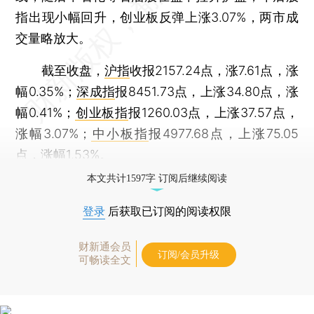
指出现小幅回升，创业板反弹上涨3.07%，两市成
交量略放大。
截至收盘，
沪指
收报2157.24点，涨7.61点，涨
幅0.35%；
深成指
报8451.73点，上涨34.80点，涨
幅0.41%；
创业板指
报1260.03点，上涨37.57点，
涨幅3.07%；
中小板指
报4977.68点，上涨75.05
点，涨幅1.53%。
本文共计1597字 订阅后继续阅读
登录
后获取已订阅的阅读权限
财新通会员
订阅/会员升级
可畅读全文