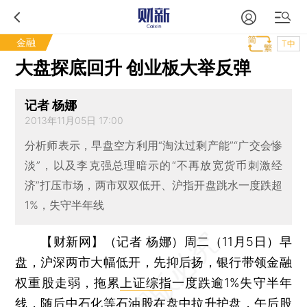
金融
T中
大盘探底回升 创业板大举反弹
记者 杨娜
2013年11月05日 17:00
分析师表示，早盘空方利用“淘汰过剩产能”“广交会惨
淡”，以及李克强总理暗示的“不再放宽货币刺激经
济”打压市场，两市双双低开、沪指开盘跳水一度跌超
1%，失守半年线
【财新网】（记者 杨娜）
周二（11月5日）早
盘，沪深两市大幅低开，先抑后扬，银行带领金融
权重股走弱，拖累
上证综指
一度跌逾1%失守半年
线，随后中石化等石油股在盘中拉升护盘，午后股