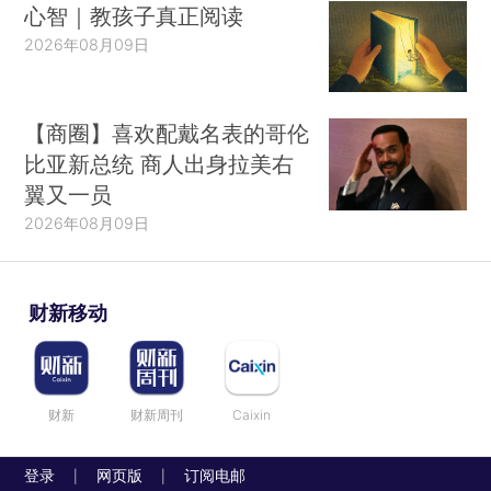
心智｜教孩子真正阅读
2026年08月09日
【商圈】喜欢配戴名表的哥伦
比亚新总统 商人出身拉美右
翼又一员
2026年08月09日
财新移动
财新
财新周刊
Caixin
登录
网页版
订阅电邮
|
|