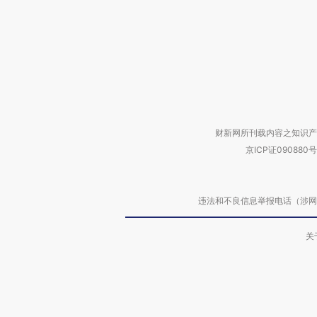
财新网所刊载内容之知识产
京ICP证090880号
违法和不良信息举报电话（涉网络暴力有
关