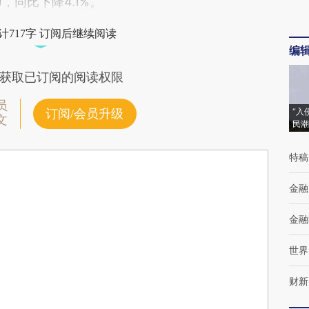
币，同比下降4.1%。
计717字 订阅后继续阅读
编
获取已订阅的阅读权限
员
“入
订阅/会员升级
文
民潮
特稿
金融
金融
世界
财新