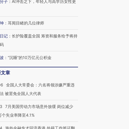
分子
：
AI冲击之下，年轻人与高学历女性更
坤
：
耳闻目睹的几位律师
日记
：
长护险覆盖全国 筹资和服务给予将持
码
波
：
“沉睡”的10万亿元公积金
新文章
06
全国人大常委会：六名将领涉嫌严重违
法 被罢免全国人大代表
43
7月美国劳动力市场意外放缓 岗位减少
3万个失业率降至4.1%
14
海外金融专才回流香港 外籍工作签证翻