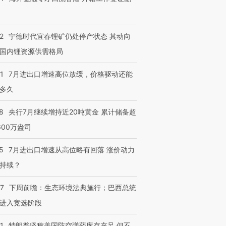
2
宁德时代宜春锂矿仍处停产状态 其动向
国内锂资源供需格局
1
7月进出口增速高位放缓，价格驱动还能
多久
8
央行7月继续增持近20吨黄金 累计储备超
600万盎司
5
7月进出口增速从高位略有回落 涨价动力
持续？
07
下周前瞻：生态环境法典施行；巴西总统
进入竞选阶段
1
特朗普坚称美国防空弹药库存充足 但不