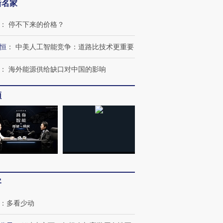
新名家
：
停不下来的价格？
恒
：
中美人工智能竞争：道路比技术更重要
：
海外能源供给缺口对中国的影响
跨国走私7万
视线｜被称为“蟑螂”的印
视线｜“入侵”还是“人道危
检体内含3种
频
度Z世代 用街头抗争将教
机”？难民潮撕裂西班牙
秘鲁纳斯
育部长拱下台
飞地休达
13人遇难
进第四届链博
【商旅对话】华住集团
技“链”接产
【特别呈现】寻找100种
CFO：不靠规模取胜，华
【特别呈
有意思的生活方式·第三对
住三大增长引擎是什么？
有意思的
客
：
多看少动