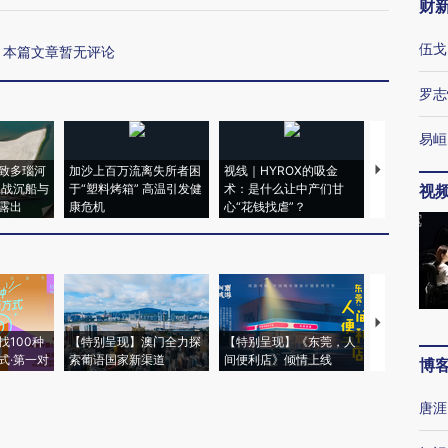
财
伍戈
本篇文章暂无评论
罗志
易峘
致多瑙河
加沙上百万流离失所者困
视线｜HYROX的吸金
马航飞行员
二战沉船与
于“塑料烤箱” 高温引发健
术：是什么让中产们甘
粒摇头丸 尿
视
露出
康危机
心“花钱找虐”？
毒品
【推广】走
找100种
【特别呈现】澳门全力探
【特别呈现】《东莞，人
会，让数智科
式·第一对
索葡语国家新渠道
间便利店》倾情上线
业
博
唐涯