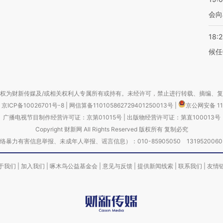
会向
18:
候任
权为财新传媒及/或相关权利人专属所有或持有。未经许可，禁止进行转载、摘编、
京ICP备10026701号-8
|
网信算备110105862729401250013号
|
京公网安备 11
广播电视节目制作经营许可证：京第01015号
|
出版物经营许可证：第直100013号
Copyright 财新网 All Rights Reserved 版权所有 复制必究
害信息举报、未成年人举报、谣言信息）：010-85905050 13195200605 举报邮
于我们
|
加入我们
|
啄木鸟公益基金会
|
意见与反馈
|
提供新闻线索
|
联系我们
|
友情