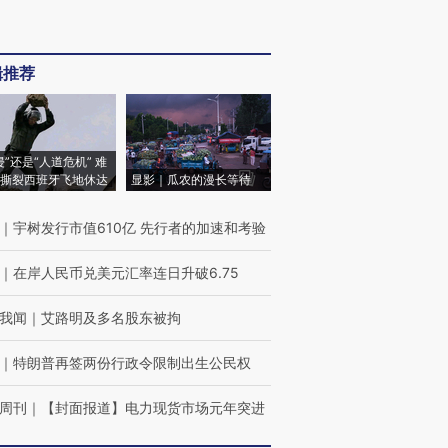
辑推荐
侵”还是“人道危机” 难
撕裂西班牙飞地休达
显影｜瓜农的漫长等待
｜
宇树发行市值610亿 先行者的加速和考验
｜
在岸人民币兑美元汇率连日升破6.75
我闻
｜
艾路明及多名股东被拘
｜
特朗普再签两份行政令限制出生公民权
周刊
｜
【封面报道】电力现货市场元年突进