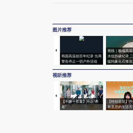
图片推荐
视线｜极端高温
韩国高温创百年纪录 当局
水位跌破纪录 
警告停止一切户外活动
猛犸象化石接连
视听推荐
【不唯一答案】不止“养
【特别呈现】寻
老”
有意思的生活方