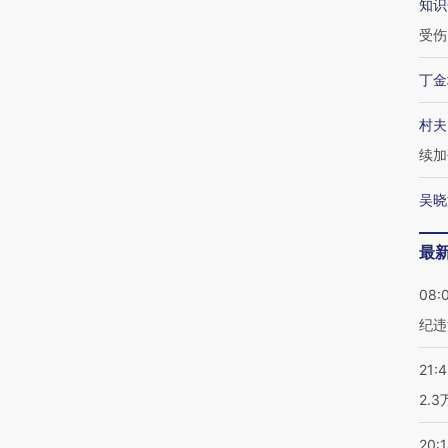
知识
受伤
丁金
村夫
续加
吴晓
最
08:
纪违
21:
2.
20: