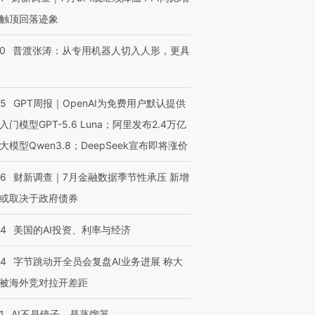
触顶回落迹象
00
普渡张涛：从专用机器人切入人形，更具
55
GPT周报｜OpenAI为免费用户默认提供
入门模型GPT-5.6 Luna；阿里发布2.4万亿
大模型Qwen3.8；DeepSeek宣布即将涨价
46
财新调查｜7月金融数据季节性承压 新增
或取决于政府债券
44
美国的AI投资、利率与经济
44
字节跳动开全员会复盘AI业务进展 称大
被海外竞对拉开差距
1
AI不是镜子，是蒸馏器