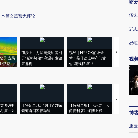
财
伍戈
本篇文章暂无评论
罗志
易峘
加沙上百万流离失所者困
视线｜HYROX的吸金
马航飞行员
纪录 当局
于“塑料烤箱” 高温引发健
术：是什么让中产们甘
粒摇头丸 尿
视
外活动
康危机
心“花钱找虐”？
毒品
【推广】走
找100种
【特别呈现】澳门全力探
【特别呈现】《东莞，人
会，让数智科
式·第一对
索葡语国家新渠道
间便利店》倾情上线
业
博
唐涯