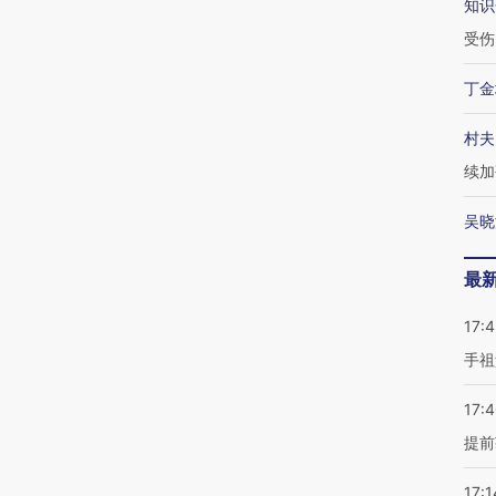
知识
受伤
丁金
村夫
续加
吴晓
最
17:
手祖
17:
提前
17:1