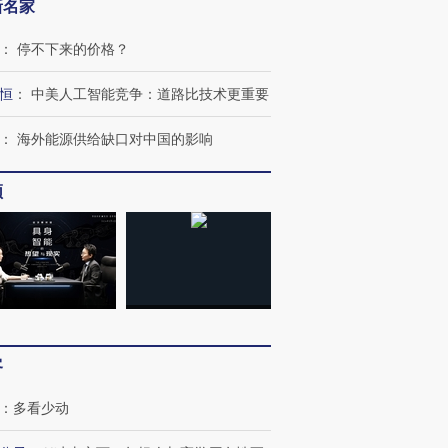
新名家
：
停不下来的价格？
恒
：
中美人工智能竞争：道路比技术更重要
：
海外能源供给缺口对中国的影响
跨国走私7万
视线｜被称为“蟑螂”的印
视线｜“入侵”还是“人道危
检体内含3种
频
度Z世代 用街头抗争将教
机”？难民潮撕裂西班牙
秘鲁纳斯
育部长拱下台
飞地休达
13人遇难
进第四届链博
【商旅对话】华住集团
技“链”接产
【特别呈现】寻找100种
CFO：不靠规模取胜，华
【特别呈
有意思的生活方式·第三对
住三大增长引擎是什么？
有意思的
客
：
多看少动