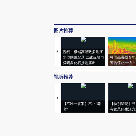
图片推荐
视线｜极端高温致多瑙河
水位跌破纪录 二战沉船与
韩国高温创百年
猛犸象化石接连露出
警告停止一切户
视听推荐
【不唯一答案】不止“养
【特别呈现】寻
老”
有意思的生活方