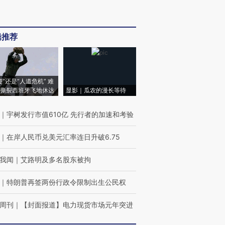
辑推荐
侵”还是“人道危机” 难
撕裂西班牙飞地休达
显影｜瓜农的漫长等待
｜
宇树发行市值610亿 先行者的加速和考验
｜
在岸人民币兑美元汇率连日升破6.75
我闻
｜
艾路明及多名股东被拘
｜
特朗普再签两份行政令限制出生公民权
周刊
｜
【封面报道】电力现货市场元年突进