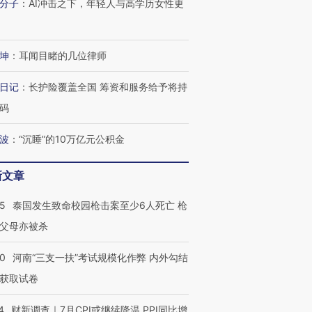
分子
：
AI冲击之下，年轻人与高学历女性更
坤
：
耳闻目睹的几位律师
日记
：
长护险覆盖全国 筹资和服务给予将持
码
波
：
“沉睡”的10万亿元公积金
新文章
45
泰国发生致命校园枪击案至少6人死亡 枪
父母亦被杀
40
河南“三支一扶”考试规模化作弊 内外勾结
获取试卷
4
财新调查｜7月CPI或继续降温 PPI同比增