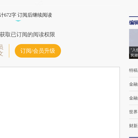
计672字 订阅后继续阅读
编
获取已订阅的阅读权限
员
“入
订阅/会员升级
文
民潮
特稿
金融
金融
世界
财新