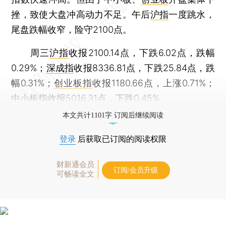
挫，致使大盘冲高动力不足。午后
沪指
一度跳水，
尾盘跌幅收窄，险守2100点。
周三
沪指
收报2100.14点，下跌6.02点，跌幅
0.29%；
深成指
收报8336.81点，下跌25.84点，跌
幅0.31%；
创业板指
收报1180.66点，上涨0.71%；
中小板指
收报5016.31点，下跌0.45%。
本文共计1101字 订阅后继续阅读
登录
后获取已订阅的阅读权限
财新通会员
订阅/会员升级
可畅读全文