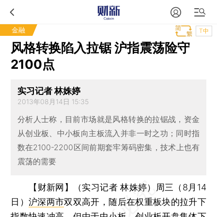
金融
T中
风格转换陷入拉锯 沪指震荡险守
2100点
实习记者 林姝婷
2013年08月14日 15:35
分析人士称，目前市场就是风格转换的拉锯战，资金
从创业板、中小板向主板流入并非一时之功；同时指
数在2100-2200区间前期套牢筹码密集，技术上也有
震荡的需要
【财新网】（实习记者 林姝婷）
周三（8月14
日）
沪深两市
双双高开，随后在权重板块的拉升下
指数快速冲高。但由于中小板、
创业板
开盘集体下