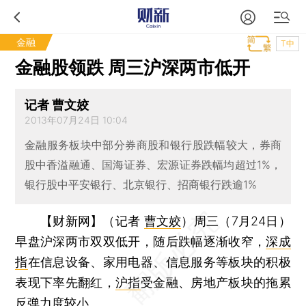
金融
T中
金融股领跌 周三沪深两市低开
记者 曹文姣
2013年07月24日 10:04
金融服务板块中部分券商股和银行股跌幅较大，券商
股中香溢融通、国海证券、宏源证券跌幅均超过1%，
银行股中平安银行、北京银行、招商银行跌逾1%
【财新网】（记者
曹文姣
）
周三（7月24日）
早盘沪深两市双双低开，随后跌幅逐渐收窄，
深成
指
在信息设备、家用电器、信息服务等板块的积极
表现下率先翻红，
沪指
受金融、房地产板块的拖累
反弹力度较小。