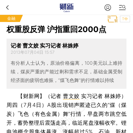
金融
T中
权重股反弹 沪指重回2000点
记者 曹文姣 实习记者 林姝婷
2013年07月04日 15:57
有分析人士认为，原油价格偏离，100美元以上难持
续，煤炭严重的产能过剩和需求不足，基础金属受制
经济面的疲弱也难振，“煤飞色舞”的行情难以持续
【财新网】（记者
曹文姣
实习记者 林姝婷）
周四（7月4日）A股出现销声匿迹已久的“煤（煤
炭）飞色（有色金属）舞”行情，早盘两市跳空低
开，蓄势整理后震荡走高，临近尾盘涨幅收窄。锂
电池概念股集体暴涨，涨幅超过5%，石油、新材