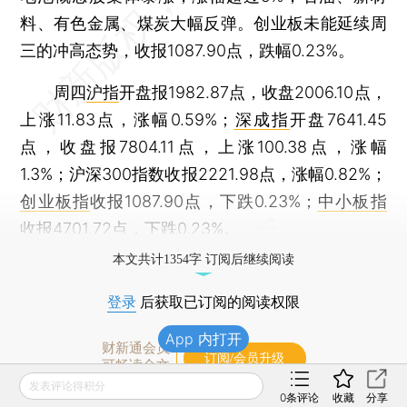
料、有色金属、煤炭大幅反弹。创业板未能延续周
三的冲高态势，收报1087.90点，跌幅0.23%。
周四
沪指
开盘报1982.87点，收盘2006.10点，
上涨11.83点，涨幅0.59%；
深成指
开盘7641.45
点，收盘报7804.11点，上涨100.38点，涨幅
1.3%；沪深300指数收报2221.98点，涨幅0.82%；
创业板指
收报1087.90点，下跌0.23%；
中小板指
收报4701.72点，下跌0.23%。
本文共计1354字 订阅后继续阅读
登录
后获取已订阅的阅读权限
App 内打开
财新通会员
订阅/会员升级
可畅读全文
发表评论得积分
0
条评论
收藏
分享