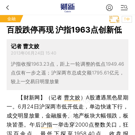
金融
T中
百股跌停再现 沪指1963点创新低
记者 曹文姣
2013年06月24日 15:40
沪指收报1963.23点，距上一轮调整的低点1949.46
点仅有一步之遥；沪深两市总成交额1795.61亿元，
较上一交易日明显放量
【财新网】（记者
曹文姣
）
A股遭遇黑色星期
一。6月24日沪深两市低开低走，单边快速下行，
成交明显放量，金融服务、地产板块大幅领跌，板
块皆墨。午后
沪指
一举击穿2000点整数关口，狂
泻百余点，最低下探至1958.40点，收盘报