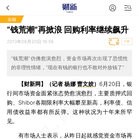
金融
“钱荒潮”再掀浪 回购利率继续飙升
2013年06月20日 16:58
T中
“钱荒潮”仿佛愈演愈烈，资金市场再次出现了恐慌性
的非理性情绪，“现在有钱的银行也不敢对外放钱了”
【财新网】（记者 杨娜
曹文姣
）
6月20日，银
行间市场资金面紧张态势愈演愈烈，主要质押式回
购、Shibor各期限利率大幅攀至新高，利率债、信
用债收益率都有所反弹。这种状况为十年来所罕
见。
有市场人士表示，从昨日起就感觉资金市场再