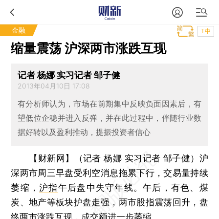
金融
T中
缩量震荡 沪深两市涨跌互现
记者 杨娜 实习记者 邹子健
2013年04月10日 17:08
有分析师认为，市场在前期集中反映负面因素后，有
望低位企稳并进入反弹，并在此过程中，伴随行业数
据好转以及盈利推动，提振投资者信心
【财新网】（记者 杨娜 实习记者 邹子健）
沪
深两市周三早盘受利空消息拖累下行，交易量持续
萎缩，
沪指
午后盘中失守年线。午后，有色、煤
炭、地产等板块护盘走强，两市股指震荡回升，盘
终两市涨跌互现，成交额进一步萎缩。