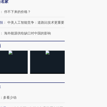
新名家
：
停不下来的价格？
恒
：
中美人工智能竞争：道路比技术更重要
：
海外能源供给缺口对中国的影响
频
跨国走私7万
视线｜被称为“蟑螂”的印
视线｜“入侵”还是“人道危
检体内含3种
度Z世代 用街头抗争将教
机”？难民潮撕裂西班牙
秘鲁纳斯
育部长拱下台
飞地休达
13人遇难
客
：
多看少动
进第四届链博
【商旅对话】华住集团
技“链”接产
【特别呈现】寻找100种
CFO：不靠规模取胜，华
【特别呈