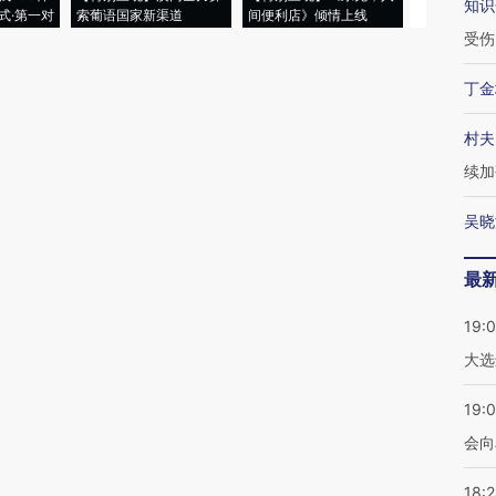
知识
式·第一对
索葡语国家新渠道
间便利店》倾情上线
业
受伤
丁金
村夫
续加
吴晓
最
19:
大选
19:0
会向
18: