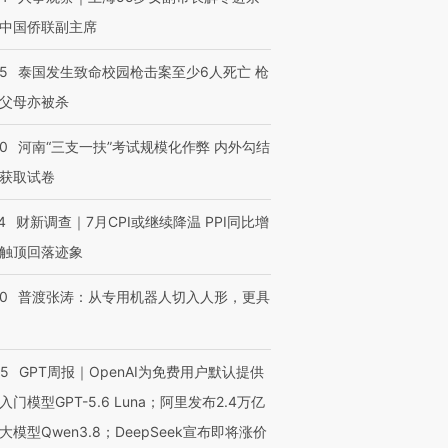
中国侨联副主席
45
泰国发生致命校园枪击案至少6人死亡 枪
父母亦被杀
40
河南“三支一扶”考试规模化作弊 内外勾结
获取试卷
4
财新调查｜7月CPI或继续降温 PPI同比增
触顶回落迹象
00
普渡张涛：从专用机器人切入人形，更具
55
GPT周报｜OpenAI为免费用户默认提供
入门模型GPT-5.6 Luna；阿里发布2.4万亿
大模型Qwen3.8；DeepSeek宣布即将涨价