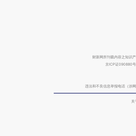
财新网所刊载内容之知识产
京ICP证090880号
违法和不良信息举报电话（涉网络暴力有
关