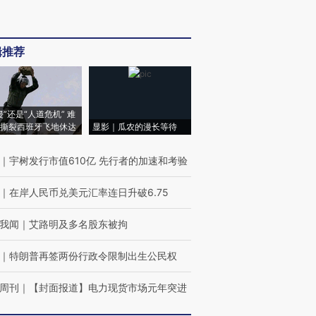
辑推荐
侵”还是“人道危机” 难
撕裂西班牙飞地休达
显影｜瓜农的漫长等待
｜
宇树发行市值610亿 先行者的加速和考验
｜
在岸人民币兑美元汇率连日升破6.75
我闻
｜
艾路明及多名股东被拘
｜
特朗普再签两份行政令限制出生公民权
周刊
｜
【封面报道】电力现货市场元年突进