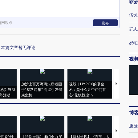
财
伍戈
新网观点
发布
罗志
易峘
本篇文章暂无评论
视
加沙上百万流离失所者困
视线｜HYROX的吸金
马航飞行员
纪录 当局
于“塑料烤箱” 高温引发健
术：是什么让中产们甘
粒摇头丸 尿
外活动
康危机
心“花钱找虐”？
毒品
博
唐涯
【推广】走
找100种
【特别呈现】澳门全力探
【特别呈现】《东莞，人
会，让数智科