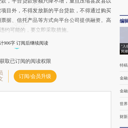
款，平台贷款余额只降不增，重点压缩县及县以
建项目外，不得发放新的平台贷款，不得通过购买
期票据、信托产品等方式向平台公司提供融资。高
编
违约可能的，要立即采取措施。
计906字 订阅后继续阅读
“入
民潮
获取已订阅的阅读权限
特稿
员
订阅/会员升级
金融
文
金融
世界
财新