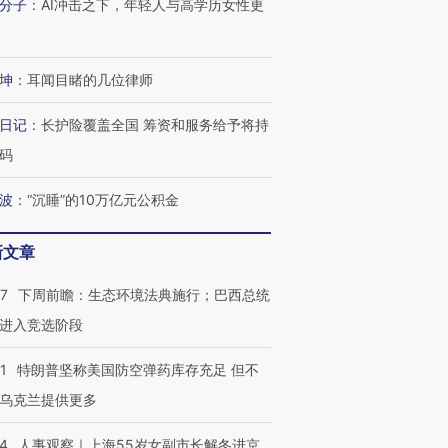
分子
：
AI冲击之下，年轻人与高学历女性更
有意思的生活方式·第三对
住三大增长引擎是什么？
有意思的
坤
：
耳闻目睹的几位律师
日记
：
长护险覆盖全国 筹资和服务给予将持
码
波
：
“沉睡”的10万亿元公积金
新文章
07
下周前瞻：生态环境法典施行；巴西总统
进入竞选阶段
1
特朗普坚称美国防空弹药库存充足 但不
乌克兰提供更多
24
人事观察｜上海55岁女副市长解冬进京