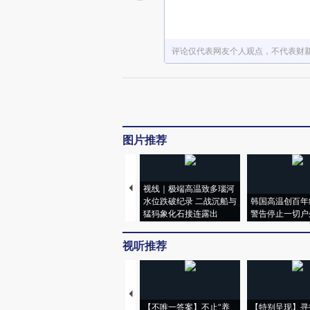
评论仅代表网友个人观点，不代表财
图片推荐
视线｜极端高温致多瑙河
水位跌破纪录 二战沉船与
韩国高温创百年
猛犸象化石接连露出
警告停止一切户
视听推荐
【不唯一答案】不止“养
【特别呈现】寻