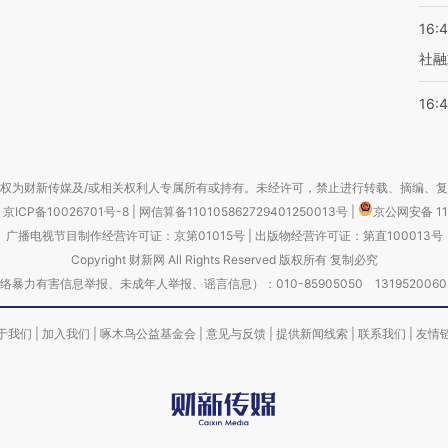
16:
社融
16:
权为财新传媒及/或相关权利人专属所有或持有。未经许可，禁止进行转载、摘编、
京ICP备10026701号-8
|
网信算备110105862729401250013号
|
京公网安备 11
广播电视节目制作经营许可证：京第01015号
|
出版物经营许可证：第直100013号
Copyright 财新网 All Rights Reserved 版权所有 复制必究
害信息举报、未成年人举报、谣言信息）：010-85905050 13195200605 举报邮
于我们
|
加入我们
|
啄木鸟公益基金会
|
意见与反馈
|
提供新闻线索
|
联系我们
|
友情