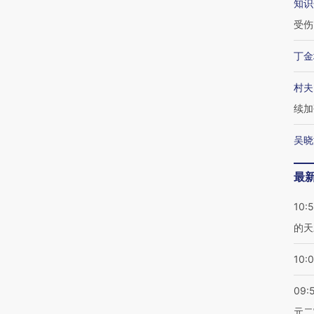
知识
受伤
丁金
村夫
续加
吴晓
最
10:
的天
10:
09:
元二