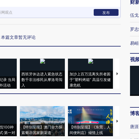
财
新网观点
发布
伍戈
罗志
本篇文章暂无评论
易峘
视
西班牙休达进入紧急状态
加沙上百万流离失所者困
视线｜HYR
纪录 当局
数千非法移民从摩洛哥闯
于“塑料烤箱” 高温引发健
术：是什么
外活动
入
康危机
心“花钱找虐
博
【推广】走
唐涯
找100种
【特别呈现】澳门全力探
【特别呈现】《东莞，人
会，让数智科
式·第一对
索葡语国家新渠道
间便利店》倾情上线
业