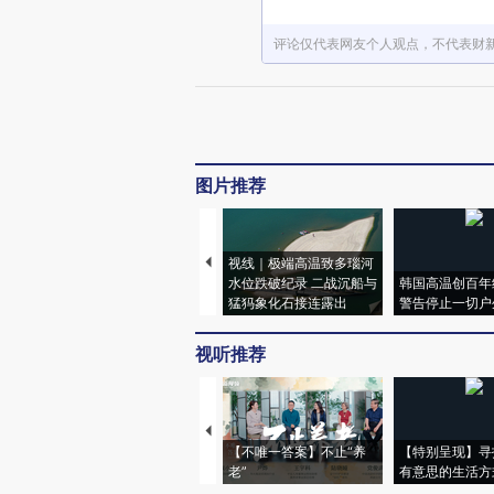
评论仅代表网友个人观点，不代表财
图片推荐
视线｜极端高温致多瑙河
水位跌破纪录 二战沉船与
韩国高温创百年
猛犸象化石接连露出
警告停止一切户
视听推荐
【不唯一答案】不止“养
【特别呈现】寻
老”
有意思的生活方