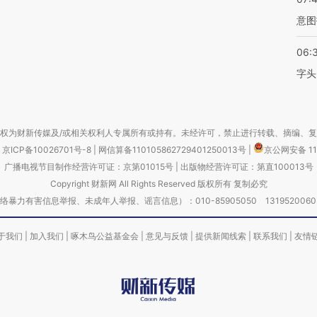
意图
06:
字头
权为财新传媒及/或相关权利人专属所有或持有。未经许可，禁止进行转载、摘编、
京ICP备10026701号-8
|
网信算备110105862729401250013号
|
京公网安备 11
广播电视节目制作经营许可证：京第01015号
|
出版物经营许可证：第直100013号
Copyright 财新网 All Rights Reserved 版权所有 复制必究
害信息举报、未成年人举报、谣言信息）：010-85905050 13195200605 举报邮
于我们
|
加入我们
|
啄木鸟公益基金会
|
意见与反馈
|
提供新闻线索
|
联系我们
|
友情