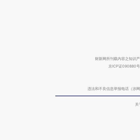
财新网所刊载内容之知识产
京ICP证090880号
违法和不良信息举报电话（涉网络暴力有
关