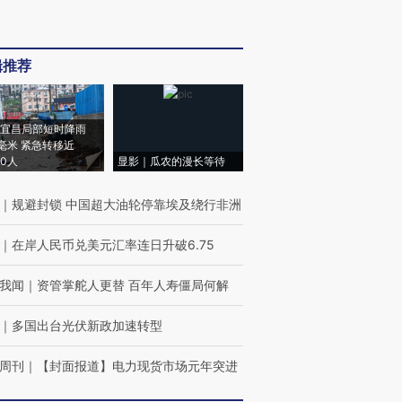
辑推荐
宜昌局部短时降雨
8毫米 紧急转移近
00人
显影｜瓜农的漫长等待
｜
规避封锁 中国超大油轮停靠埃及绕行非洲
｜
在岸人民币兑美元汇率连日升破6.75
我闻
｜
资管掌舵人更替 百年人寿僵局何解
｜
多国出台光伏新政加速转型
周刊
｜
【封面报道】电力现货市场元年突进