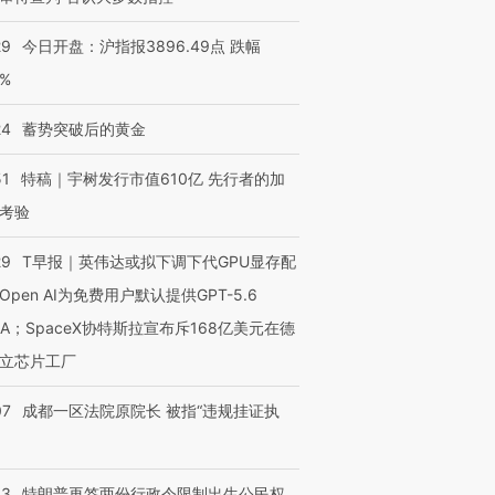
29
今日开盘：沪指报3896.49点 跌幅
0%
24
蓄势突破后的黄金
51
特稿｜宇树发行市值610亿 先行者的加
考验
29
T早报｜英伟达或拟下调下代GPU显存配
Open AI为免费用户默认提供GPT-5.6
NA；SpaceX协特斯拉宣布斥168亿美元在德
立芯片工厂
07
成都一区法院原院长 被指“违规挂证执
43
特朗普再签两份行政令限制出生公民权