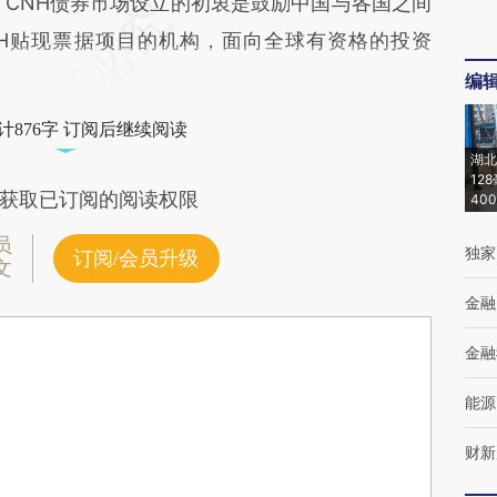
，CNH债券市场设立的初衷是鼓励中国与各国之间
NH贴现票据项目的机构，面向全球有资格的投资
编
计876字 订阅后继续阅读
湖北
12
获取已订阅的阅读权限
40
员
独家
订阅/会员升级
文
金融
金融
能源
财新