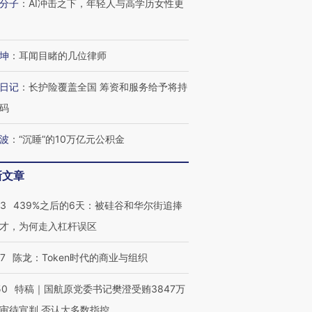
分子
：
AI冲击之下，年轻人与高学历女性更
坤
：
耳闻目睹的几位律师
日记
：
长护险覆盖全国 筹资和服务给予将持
码
波
：
“沉睡”的10万亿元公积金
新文章
53
439%之后的6天：被硅谷和华尔街追捧
才，为何走入杠杆误区
07
陈龙：Token时代的商业与组织
50
特稿｜国航原党委书记樊澄受贿3847万
审待宣判 否认大多数指控