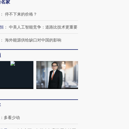
新名家
：
停不下来的价格？
恒
：
中美人工智能竞争：道路比技术更重要
：
海外能源供给缺口对中国的影响
频
OX的吸金
马航飞行员跨国走私7万
视线｜被称为“蟑螂”的印
让中产们甘
粒摇头丸 尿检体内含3种
度Z世代 用街头抗争将教
秘鲁纳斯
”？
毒品
育部长拱下台
13人遇难
客
进第四届链博
【商旅对话】华住集团
：
多看少动
技“链”接产
【特别呈现】寻找100种
CFO：不靠规模取胜，华
【特别呈
有意思的生活方式·第三对
住三大增长引擎是什么？
有意思的