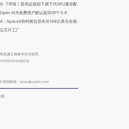
29
T早报｜英伟达或拟下调下代GPU显存配
Open AI为免费用户默认提供GPT-5.6
NA；SpaceX协特斯拉宣布斥168亿美元在德
立芯片工厂
复制及建立镜像等任何使用。
010502034662号
箱：laixin@caixin.com
链接