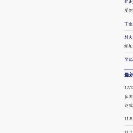
知识
受伤
丁金
村夫
续加
吴晓
最
12:1
多国
达成
11:5
11:3