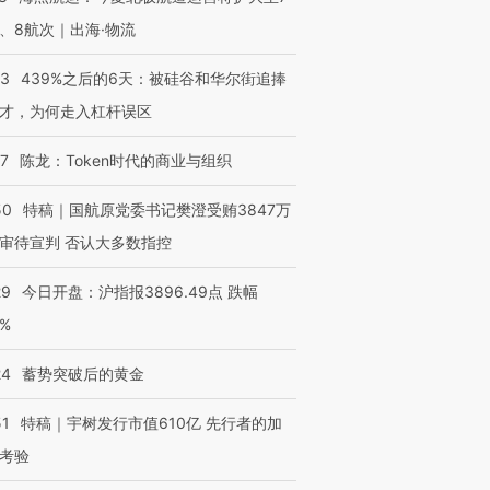
、8航次｜出海·物流
53
439%之后的6天：被硅谷和华尔街追捧
才，为何走入杠杆误区
07
陈龙：Token时代的商业与组织
50
特稿｜国航原党委书记樊澄受贿3847万
审待宣判 否认大多数指控
29
今日开盘：沪指报3896.49点 跌幅
0%
24
蓄势突破后的黄金
51
特稿｜宇树发行市值610亿 先行者的加
考验