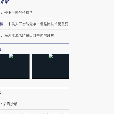
新名家
：
停不下来的价格？
恒
：
中美人工智能竞争：道路比技术更重要
：
海外能源供给缺口对中国的影响
OX的吸金
马航飞行员跨国走私7万
视线｜被称为“蟑螂”的印
频
让中产们甘
粒摇头丸 尿检体内含3种
度Z世代 用街头抗争将教
秘鲁纳斯
”？
毒品
育部长拱下台
13人遇难
进第四届链博
【商旅对话】华住集团
技“链”接产
【特别呈现】寻找100种
CFO：不靠规模取胜，华
【特别呈
客
有意思的生活方式·第三对
住三大增长引擎是什么？
有意思的
：
多看少动