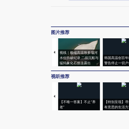
图片推荐
视线｜极端高温致多瑙河
水位跌破纪录 二战沉船与
韩国高温创百年
猛犸象化石接连露出
警告停止一切户
视听推荐
【不唯一答案】不止“养
【特别呈现】寻
老”
有意思的生活方