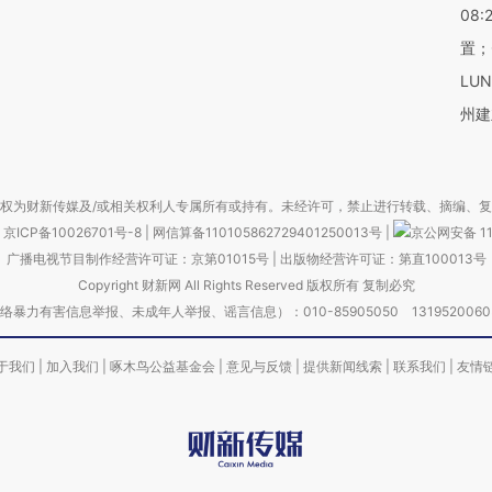
08:
置；
LU
州建
权为财新传媒及/或相关权利人专属所有或持有。未经许可，禁止进行转载、摘编、
京ICP备10026701号-8
|
网信算备110105862729401250013号
|
京公网安备 11
广播电视节目制作经营许可证：京第01015号
|
出版物经营许可证：第直100013号
Copyright 财新网 All Rights Reserved 版权所有 复制必究
害信息举报、未成年人举报、谣言信息）：010-85905050 13195200605 举报邮
于我们
|
加入我们
|
啄木鸟公益基金会
|
意见与反馈
|
提供新闻线索
|
联系我们
|
友情