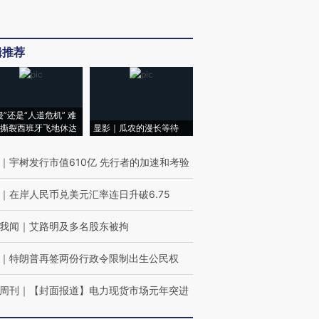
辑推荐
侵”还是“人道危机” 难
撕裂西班牙飞地休达
显影｜瓜农的漫长等待
｜
宇树发行市值610亿 先行者的加速和考验
｜
在岸人民币兑美元汇率连日升破6.75
我闻
｜
艾路明及多名股东被拘
｜
特朗普再签两份行政令限制出生公民权
周刊
｜
【封面报道】电力现货市场元年突进