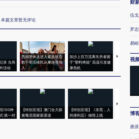
财
伍戈
本篇文章暂无评论
罗志
易峘
西班牙休达进入紧急状态
加沙上百万流离失所者困
视线｜HYR
视
纪录 当局
数千非法移民从摩洛哥闯
于“塑料烤箱” 高温引发健
术：是什么
外活动
入
康危机
心“花钱找虐
【推广】走
找100种
【特别呈现】澳门全力探
【特别呈现】《东莞，人
会，让数智科
博
式·第一对
索葡语国家新渠道
间便利店》倾情上线
业
唐涯