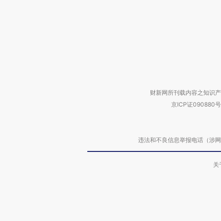
财新网所刊载内容之知识产
京ICP证090880号
违法和不良信息举报电话（涉网络暴力有
关