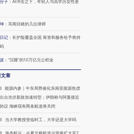
分子
：
AI冲击之下，年轻人与高学历女性更
坤
：
耳闻目睹的几位律师
日记
：
长护险覆盖全国 筹资和服务给予将持
码
波
：
“沉睡”的10万亿元公积金
新文章
3
能源内参｜中东局势催化东南亚能源焦虑
出台光伏新政加速转型；伊朗称与阿曼接近
协议 海峡现有两条航道将关闭
6
当大学教授变临时工，大学还是大学吗
8
海杰航运：今夏北极航道运营将扩大至7