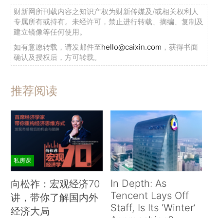
财新网所刊载内容之知识产权为财新传媒及/或相关权利人
专属所有或持有。未经许可，禁止进行转载、摘编、复制及
建立镜像等任何使用。
如有意愿转载，请发邮件至
hello@caixin.com
，获得书面
确认及授权后，方可转载。
推荐阅读
私房课
In Depth: As
向松祚：宏观经济70
Tencent Lays Off
讲，带你了解国内外
Staff, Is Its ‘Winter’
经济大局