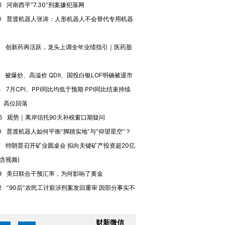
6
河南西平“7.30”刑案嫌犯落网
”还是“人道危
湖北宜昌局部短时降雨
哈尔滨遭遇短时极端强降
0
普渡机器人张涛：人形机器人不会替代专用机器
撕裂西班牙
128毫米 紧急转移近
雨 3小时累计雨量超80毫
秘鲁纳斯
4000人
米
13人遇难
4
创新药再活跃，龙头上调全年业绩指引｜医药股
被爆炒、高溢价 QDII、国投白银LOF明确被退市
进第四届链博
【商旅对话】华住集团
4
7月CPI、PPI同比均低于预期 PPI同比结束持续
技“链”接产
【特别呈现】寻找100种
CFO：不靠规模取胜，华
【特别呈
、高位回落
有意思的生活方式·第三对
住三大增长引擎是什么？
有意思的
6
观势｜离岸信托90天补税窗口期疑问
0
普渡机器人如何平衡“脚踏实地”与“仰望星空”？
7
特朗普召开矿业圆桌会 拟向关键矿产投资超20亿
(含视频)
9
美日联合干预汇率，为何影响了黄金
2
“90后”农民工讨薪涉刑案发回重审 因部分事实不
财新微信