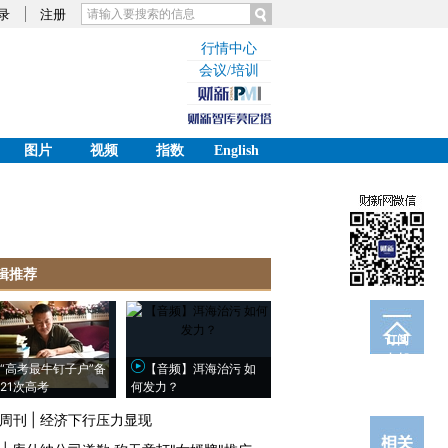
录
注册
行情中心
会议/培训
图片
视频
指数
English
辑推荐
订阅
电邮
“高考最牛钉子户”备
【音频】洱海治污 如
21次高考
何发力？
周刊
|
经济下行压力显现