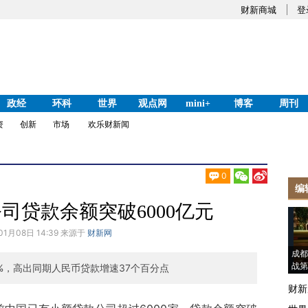
财新商城
登
政经
环科
世界
观点网
mini+
博客
周刊
资
创新
市场
欢乐财新闻
0
编
司贷款余额突破6000亿元
01月08日 14:39 来源于
财新网
成都
战第
2%，高出同期人民币贷款增速37个百分点
财新