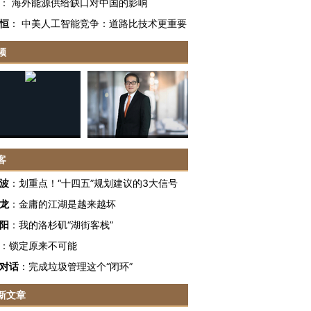
：
海外能源供给缺口对中国的影响
恒
：
中美人工智能竞争：道路比技术更重要
频
客
波
：
划重点！“十四五”规划建议的3大信号
龙
：
金庸的江湖是越来越坏
阳
：
我的洛杉矶“湖街客栈”
：
锁定原来不可能
对话
：
完成垃圾管理这个“闭环”
新文章