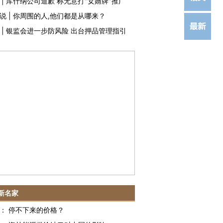
|
库什纳公司道歉 称无意打"女婿牌"推广
说
|
你周围的人,他们都是从哪来？
|
银监会进一步防风险 出台押品管理指引
新名家
：
停不下来的价格？