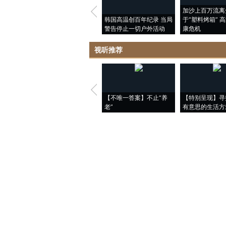
加沙上百万流离
韩国高温创百年纪录 当局
于“塑料烤箱” 
警告停止一切户外活动
康危机
视听推荐
【不唯一答案】不止“养
【特别呈现】寻
老”
有意思的生活方