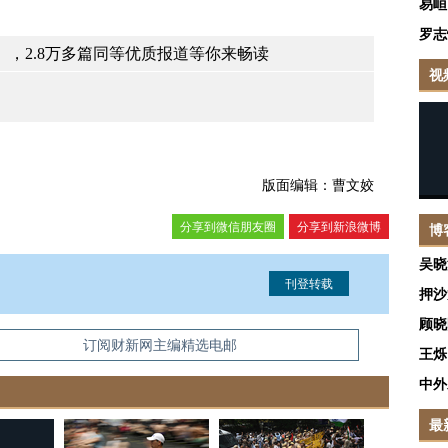
易峘
罗志
，2.8万多篇同等优质报道等你来畅读
视
版面编辑：曹文姣
分享到微信朋友圈
分享到新浪微博
博
吴晓
押沙
顾晓
信息。经确认即可刊登转载。
订阅财新网主编精选电邮
王烁
中外
最