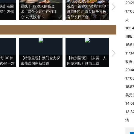
20:2
失所者困
视线｜HYROX的吸金
视线｜被称为“蟑螂”的印
视线｜“入侵
17:0
高温引发健
术：是什么让中产们甘
度Z世代 用街头抗争将教
机”？难民潮
心“花钱找虐”？
育部长拱下台
飞地休达
人
16:1
周报
15:51
【推广】走
11:3
找100种
【特别呈现】澳门全力探
【特别呈现】《东莞，人
会，让数智科
改善
式·第一对
索葡语国家新渠道
间便利店》倾情上线
业
20:4
17:0
15:5
美元
14:0
13:3
清